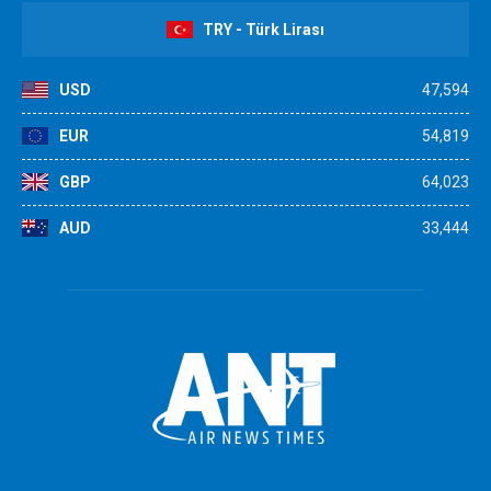
TRY - Türk Lirası
USD
47,594
EUR
54,819
GBP
64,023
AUD
33,444