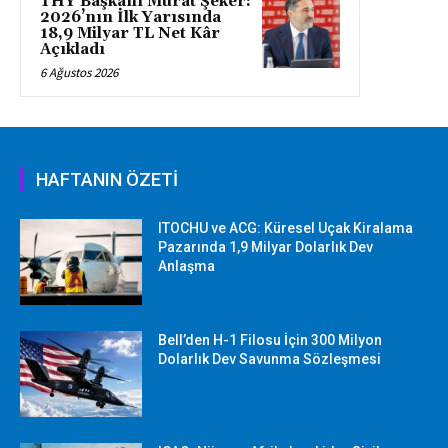
THY Başkanı Murat Şeker:
2026’nın İlk Yarısında
18,9 Milyar TL Net Kâr
Açıkladı
6 Ağustos 2026
HAFTANIN ÖZETİ
ITOCHU ve ACG: Küresel Uçak Kiralama
Pazarında 1,9 Milyar Dolarlık Dev
Anlaşma
Bell’den H-1 Filosu İçin 300 Milyon
Dolarlık Dev Savunma Sözleşmesi