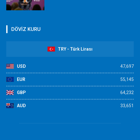
DÖVİZ KURU
TRY - Türk Lirası
USD
47,697
EUR
55,145
GBP
64,232
AUD
33,651