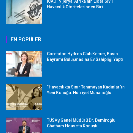
ICAO: Nijerya, Afrika’nın Lider Sivil
Havacılık Otoritelerinden Biri
EN POPÜLER
Corendon Hydros Club Kemer, Basın
Bayramı Buluşmasına Ev Sahipliği Yaptı
“Havacılıkta Sınır Tanımayan Kadınlar”ın
Yeni Konuğu: Hürriyet Munanoğlu
TUSAŞ Genel Müdürü Dr. Demiroğlu
Chatham House’ta Konuştu