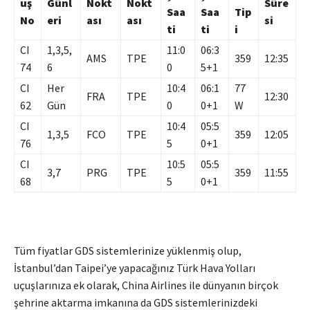
uş
Günl
Nokt
Nokt
Süre
Saa
Saa
Tip
No
eri
ası
ası
si
ti
ti
i
CI
1,3,5,
11:0
06:3
AMS
TPE
359
12:35
74
6
0
5+1
CI
Her
10:4
06:1
77
FRA
TPE
12:30
62
Gün
0
0+1
W
CI
10:4
05:5
1,3,5
FCO
TPE
359
12:05
76
5
0+1
CI
10:5
05:5
3,7
PRG
TPE
359
11:55
68
5
0+1
Tüm fiyatlar GDS sistemlerinize yüklenmiş olup,
İstanbul’dan Taipei’ye yapacağınız Türk Hava Yolları
uçuşlarınıza ek olarak, China Airlines ile dünyanın birçok
şehrine aktarma imkanına da GDS sistemlerinizdeki