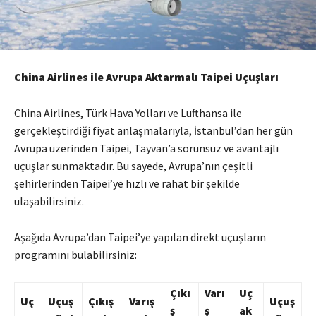
China Airlines ile Avrupa Aktarmalı Taipei Uçuşları
China Airlines, Türk Hava Yolları ve Lufthansa ile
gerçekleştirdiği fiyat anlaşmalarıyla, İstanbul’dan her gün
Avrupa üzerinden Taipei, Tayvan’a sorunsuz ve avantajlı
uçuşlar sunmaktadır. Bu sayede, Avrupa’nın çeşitli
şehirlerinden Taipei’ye hızlı ve rahat bir şekilde
ulaşabilirsiniz.
Aşağıda Avrupa’dan Taipei’ye yapılan direkt uçuşların
programını bulabilirsiniz:
Çıkı
Varı
Uç
Uç
Uçuş
Çıkış
Varış
Uçuş
ş
ş
ak