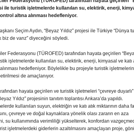
ciler Federasyonu (TÜROFED) tarafından hayata geçirilen 
i ile turistik işletmelerde kullanılan su, elektirik, enerji, kimy
kontrol altına alınması hedefleniyor.
anı Seçim Aydın, “Beyaz Yıldız” projesi ile Türkiye “Dünya t
 biz de varız” diyeceğini söyledi.
ciler Federasyonu (TÜROFED) tarafından hayata geçirilen “Beyaz
istik işletmelerde kullanılan su, elektirik, enerji, kimyasal ve katı 
 alınması hedefleniyor. Böylelikle bu projeyle turistik işletmeleri
getirilmesi de amaçlanıyor.
ından hayata geçirilen ve turistik işletmeleri “çevreye duyarlı
eyaz Yıldız” projesinin tanıtım toplantısı Ankara’da yapıldı.
melerde kullanılan suyun, elektriğin ve katı atık miktarının daha f
sını, çevreye ve doğal kaynaklara yönelik olası zararın en aza
i, su kullanımında verimliliği yükselterek, konfordan vazgeçme
rist işletmelerdeki giderlerin azaltılmasını amaçlayan proje, gön