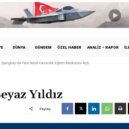
YE
DÜNYA
GÜNDEM
ÖZEL HABER
ANALIZ – RAPOR
İL
 Şanghay’da Yeni Nesil Havacılık Eğitim Merkezini Açtı
eyaz Yıldız
Paylaş