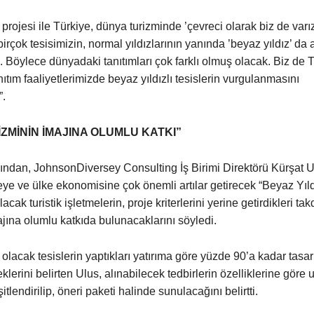
projesi ile Türkiye, dünya turizminde ’çevreci olarak biz de varı
irçok tesisimizin, normal yıldızlarının yanında ’beyaz yıldız’ da 
. Böylece dünyadaki tanıtımları çok farklı olmuş olacak. Biz 
ıtım faaliyetlerimizde beyaz yıldızlı tesislerin vurgulanmasını
”.
ZMİNİN İMAJINA OLUMLU KATKI”
rından, JohnsonDiversey Consulting İş Birimi Direktörü Kürşat U
eye ve ülke ekonomisine çok önemli artılar getirecek “Beyaz Yıld
lacak turistik işletmelerin, proje kriterlerini yerine getirdikleri ta
ajına olumlu katkıda bulunacaklarını söyledi.
 olacak tesislerin yaptıkları yatırıma göre yüzde 90’a kadar tasar
lerini belirten Ulus, alınabilecek tedbirlerin özelliklerine göre
itlendirilip, öneri paketi halinde sunulacağını belirtti.