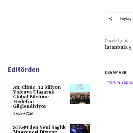
Paylaş
Önceki İçerik
İstanbula 5
Editörden
CEVAP VER
Yorum Yapmak
Air Clinic, 12 Milyon
Yolcuya Ulaşarak
Global Büyüme
Hedefini
Güçlendiriyor
6 Nisan 2026
SHGM’den Yeni Sağlık
Muayenesi Düzeni: