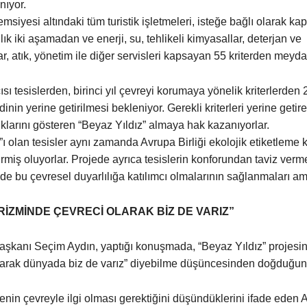
nıyor.
yesi altındaki tüm turistik işletmeleri, isteğe bağlı olarak ka
ıllık iki aşamadan ve enerji, su, tehlikeli kimyasallar, deterjan ve
r, atık, yönetim ile diğer servisleri kapsayan 55 kriterden meyda
ısı tesislerden, birinci yıl çevreyi korumaya yönelik kriterlerden 25
dinin yerine getirilmesi bekleniyor. Gerekli kriterleri yerine getir
uklarını gösteren “Beyaz Yıldız” almaya hak kazanıyorlar.
ı olan tesisler aynı zamanda Avrupa Birliği ekolojik etiketleme kr
irmiş oluyorlar. Projede ayrıca tesislerin konforundan taviz ver
n de bu çevresel duyarlılığa katılımcı olmalarının sağlanmaları am
İZMİNDE ÇEVRECİ OLARAK BİZ DE VARIZ”
anı Seçim Aydın, yaptığı konuşmada, “Beyaz Yıldız” projesini
olarak dünyada biz de varız” diyebilme düşüncesinden doğduğun
jenin çevreyle ilgi olması gerektiğini düşündüklerini ifade eden 