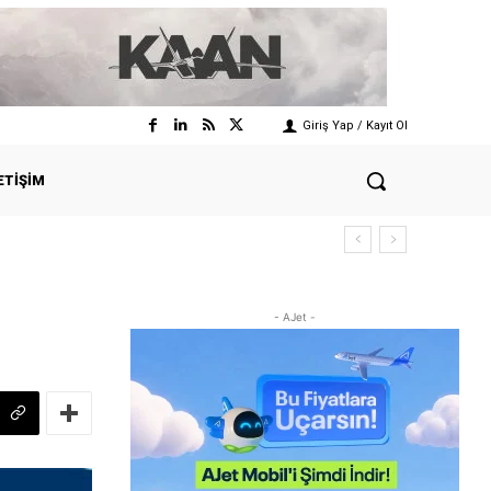
Giriş Yap / Kayıt Ol
ETIŞIM
- AJet -