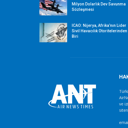
Milyon Dolarlık Dev Savunma
Sözleşmesi
ICAO: Nijerya, Afrika’nın Lider
Sivil Havacılık Otoritelerinden
Biri
HA
Türki
AirN
ve i
siten
emai