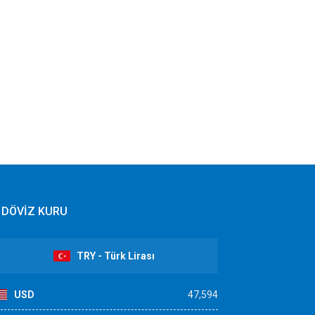
DÖVİZ KURU
TRY - Türk Lirası
USD
47,594