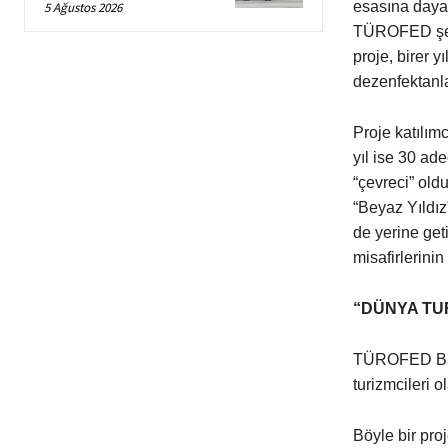
esasına daya
5 Ağustos 2026
TÜROFED şemsi
proje, birer y
dezenfektanla
Proje katılımc
yıl ise 30 ade
“çevreci” old
“Beyaz Yıldız”
de yerine get
misafirlerini
“DÜNYA TUR
TÜROFED Başk
turizmcileri 
Böyle bir pro