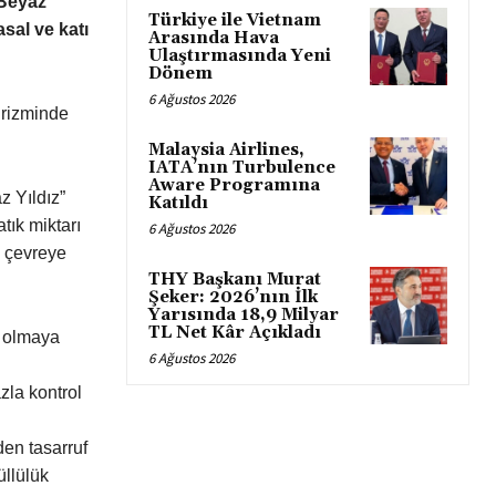
“Beyaz
Türkiye ile Vietnam
asal ve katı
Arasında Hava
Ulaştırmasında Yeni
Dönem
6 Ağustos 2026
urizminde
Malaysia Airlines,
IATA’nın Turbulence
Aware Programına
 Yıldız”
Katıldı
atık miktarı
6 Ağustos 2026
n çevreye
THY Başkanı Murat
Şeker: 2026’nın İlk
Yarısında 18,9 Milyar
TL Net Kâr Açıkladı
” olmaya
6 Ağustos 2026
azla kontrol
den tasarruf
üllülük