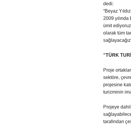
dedi:
“Beyaz Yıldız 
2009 yılında b
ümit ediyoruz
olarak tüm tan
sağlayacağız
“TÜRK TURİ
Proje ortakla
sektöre, çevr
projesine katı
turizminin im
Projeye dahil
sağlayabilecek
tarafından çeş