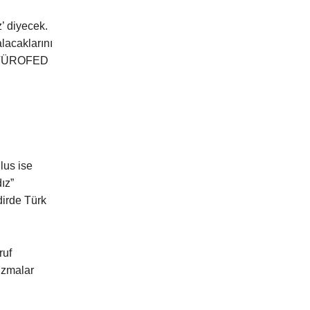
z’ diyecek.
alacaklarını
de TÜROFED
lus ise
ız”
kdirde Türk
ruf
 uzmalar