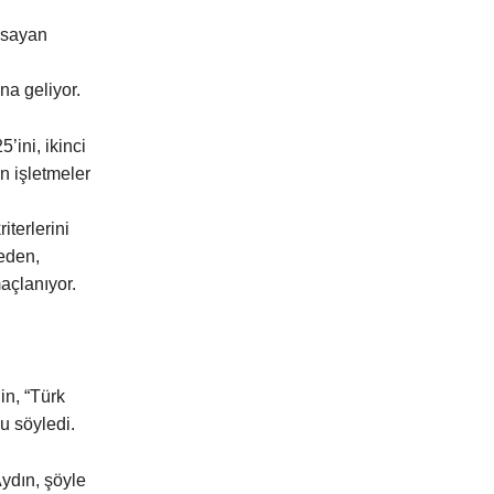
psayan
na geliyor.
’ini, ikinci
en işletmeler
iterlerini
meden,
açlanıyor.
n, “Türk
u söyledi.
Aydın, şöyle