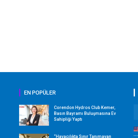
EN POPÜLER
Corendon Hydros Club Kemer,
r
Basın Bayramı Buluşmasına Ev
Sahipliği Yaptı
“Havacılıkta Sınır Tanımayan