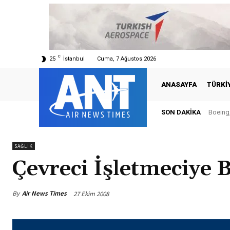
C
25
İstanbul
Cuma, 7 Ağustos 2026
ANASAYFA
TÜRKI
SON DAKIKA
Boeing,
SAĞLIK
Çevreci İşletmeciye B
By
Air News Times
27 Ekim 2008