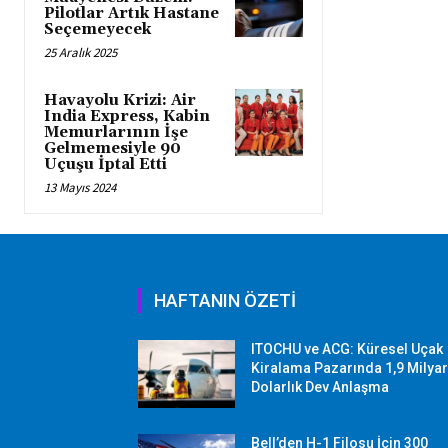
Pilotlar Artık Hastane
Seçemeyecek
25 Aralık 2025
Havayolu Krizi: Air
India Express, Kabin
Memurlarının İşe
Gelmemesiyle 90
Uçuşu İptal Etti
13 Mayıs 2024
HAFTANIN ÖZETİ
ITOCHU ve ACG: Küresel Uçak
Kiralama Pazarında 1,9 Milya
Dolarlık Dev Anlaşma
Bell’den H-1 Filosu İçin 300