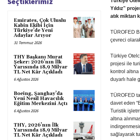
Seçtiklerimiz
Türkiye Otel
Yıldız” projes
atık miktarı 
Emirates, Çok Uluslu
Kabin Ekibi İçin
Türkiye’de Yeni
TÜROFED Başk
Adaylar Arıyor
çevreci olarak
31 Temmuz 2026
Türkiye Otel
THY Başkanı Murat
Şeker: 2026’nın İlk
projesi ile tur
Yarısında 18,9 Milyar
kontrol altına
TL Net Kâr Açıkladı
6 Ağustos 2026
duyarlı hale 
Boeing, Şanghay’da
TÜROFED taraf
Yeni Nesil Havacılık
davet eden “B
Eğitim Merkezini Açtı
6 Ağustos 2026
Turistik işlet
altına alınma
THY, 2026’nın İlk
indirgenmesin
Yarısında 18,9 Milyar
sağlayarak tu
TL Net Kâr Açıkladı