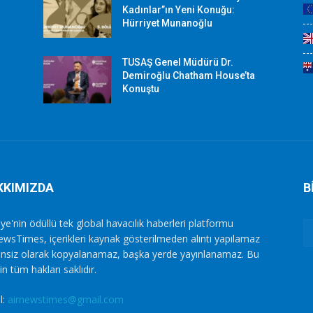
Kadınlar”ın Yeni Konuğu:
Hürriyet Munanoğlu
TUSAŞ Genel Müdürü Dr.
Demiroğlu Chatham House’ta
Konuştu
KKIMIZDA
B
ye'nin ödüllü tek global havacılık haberleri platformu
ewsTimes, içerikleri kaynak gösterilmeden alıntı yapılamaz
zinsiz olarak kopyalanamaz, başka yerde yayınlanamaz. Bu
in tüm hakları saklıdır.
l:
airnewstimes@gmail.com