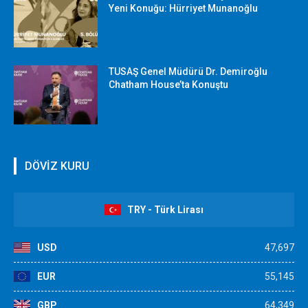
Yeni Konuğu: Hürriyet Munanoğlu
TUSAŞ Genel Müdürü Dr. Demiroğlu
Chatham House’ta Konuştu
DÖVİZ KURU
TRY - Türk Lirası
USD
47,697
EUR
55,145
GBP
64,349