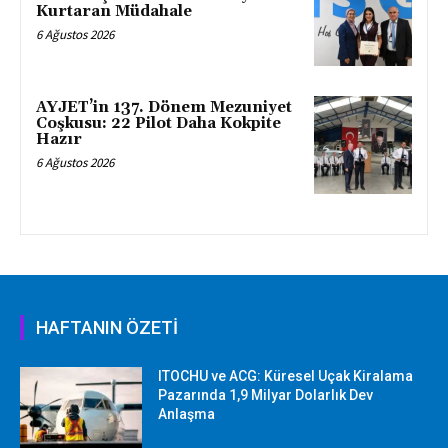
Kurtaran Müdahale
6 Ağustos 2026
AYJET’in 137. Dönem Mezuniyet
Coşkusu: 22 Pilot Daha Kokpite
Hazır
6 Ağustos 2026
HAFTANIN ÖZETİ
ITOCHU ve ACG: Küresel Uçak Kiralama
Pazarında 1,9 Milyar Dolarlık Dev
Anlaşma