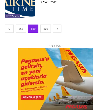
17 Ekim 2008
HAVACILIK
868
869
870
- FLY PGS -