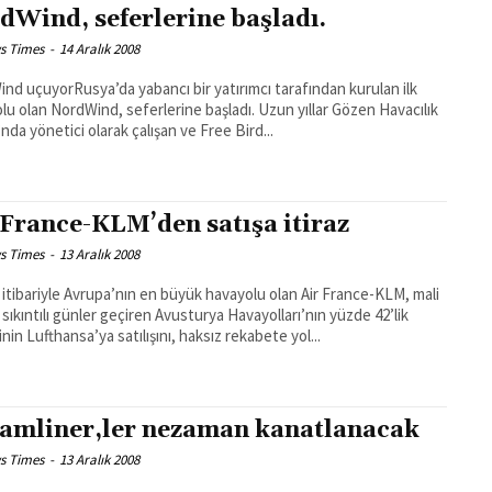
dWind, seferlerine başladı.
s Times
-
14 Aralık 2008
nd uçuyorRusya’da yabancı bir yatırımcı tarafından kurulan ilk
lu olan NordWind, seferlerine başladı. Uzun yıllar Gözen Havacılık
nda yönetici olarak çalışan ve Free Bird...
 France-KLM’den satışa itiraz
s Times
-
13 Aralık 2008
 itibariyle Avrupa’nın en büyük havayolu olan Air France-KLM, mali
 sıkıntılı günler geçiren Avusturya Havayolları’nın yüzde 42’lik
nin Lufthansa’ya satılışını, haksız rekabete yol...
amliner,ler nezaman kanatlanacak
s Times
-
13 Aralık 2008