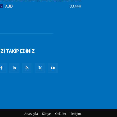
AUD
33,444
İZİ TAKİP EDİNİZ
Anasayfa
Künye
Ödüller
İletişim