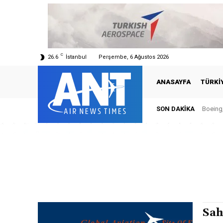
C
26.6
İstanbul
Perşembe, 6 Ağustos 2026
ANASAYFA
TÜRKI
SON DAKIKA
Boeing,
Sah