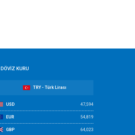
DÖVİZ KURU
TRY - Türk Lirası
USD
47,594
EUR
54,819
GBP
64,023