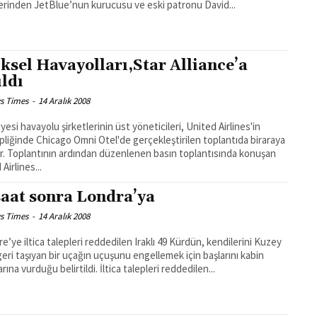
lerinden JetBlue’nun kurucusu ve eski patronu David...
ksel Havayolları,Star Alliance’a
ıldı
s Times
-
14 Aralık 2008
üyesi havayolu şirketlerinin üst yöneticileri, United Airlines'in
pliğinde Chicago Omni Otel'de gerçekleştirilen toplantıda biraraya
tısında konuşan
Airlines...
saat sonra Londra’ya
s Times
-
14 Aralık 2008
re’ye iltica talepleri reddedilen Iraklı 49 Kürdün, kendilerini Kuzey
 geri taşıyan bir uçağın uçuşunu engellemek için başlarını kabin
duvarlarına vurduğu belirtildi. İltica talepleri reddedilen...