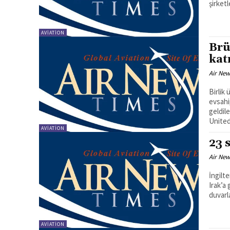
şirket
AVIATION
Brü
kat
Air New
Birlik 
evsahi
geldiler. Toplantının ardından düzenlenen basın toplan
United 
AVIATION
23 
Air New
İngilte
Irak’a
AVIATION