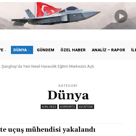
YE
DÜNYA
GÜNDEM
ÖZEL HABER
ANALIZ – RAPOR
İL
 Şanghay’da Yeni Nesil Havacılık Eğitim Merkezini Açtı
KATEGORİ
Dünya
AIRLINES
AIRPORTS
AVIATION
te uçuş mühendisi yakalandı