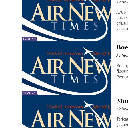
Air New
AVUSTR
dokuz 
çalışt
yolcun
AVIATION
Boe
Air New
Boeing
filosu
"Avrup
AVIATION
Mor
Air New
Tarikatçı 
çocuğu