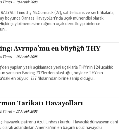
s Times
-
18 Aralık 2008
ALYALI Timothy McCormack (27), sahte lisans ve sertifikalarla,
ay boyunca Qantas Havayolları’nda uçak mühendisi olarak
ı.Hiçbir şey bilmemesine rağmen uçak denetleyip binlerce
un...
ing: Avrupa’nın en büyüğü THY
s Times
-
18 Aralık 2008
'den yapılan yazılı açıklamada yeni uçaklarla THY'nin 124 uçaklık
nun yarısının Boeing 737'lerden oluştuğu, böylece THY'nin
a'daki en büyük" 737 filolarından birine sahip olduğu...
mon Tarikatı Havayolları
s Times
-
17 Aralık 2008
havayolu patronu Azul Linhas ı kurdu Havacılık dünyasının dahi
 olarak adlandırılan Amerika’nın en başarılı ucuz havayolu