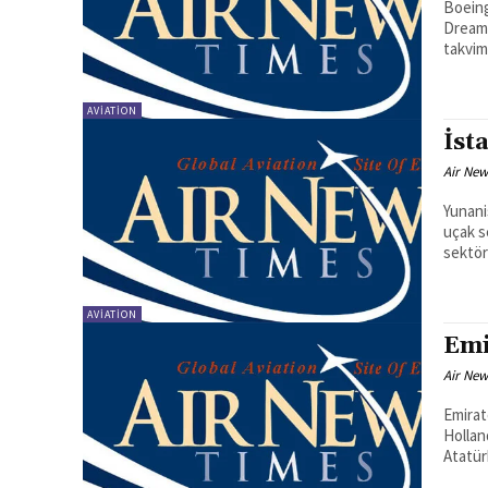
Boeing
Dreaml
takvim
AVIATION
İst
Air New
Yunani
uçak seferleri ipta
sektör
AVIATION
Emi
Air New
Emirat
Hollan
Atatürk