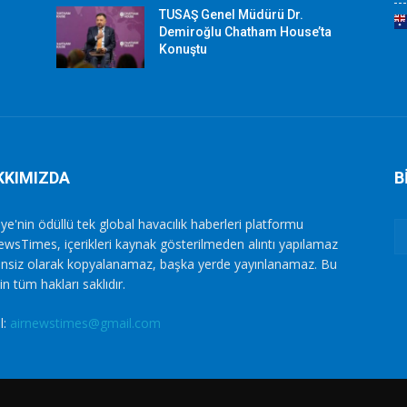
TUSAŞ Genel Müdürü Dr.
Demiroğlu Chatham House’ta
Konuştu
KKIMIZDA
B
ye'nin ödüllü tek global havacılık haberleri platformu
ewsTimes, içerikleri kaynak gösterilmeden alıntı yapılamaz
zinsiz olarak kopyalanamaz, başka yerde yayınlanamaz. Bu
in tüm hakları saklıdır.
l:
airnewstimes@gmail.com