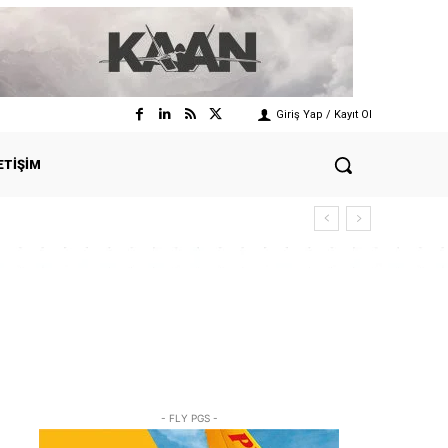
Giriş Yap / Kayıt Ol
ETIŞIM
- FLY PGS -