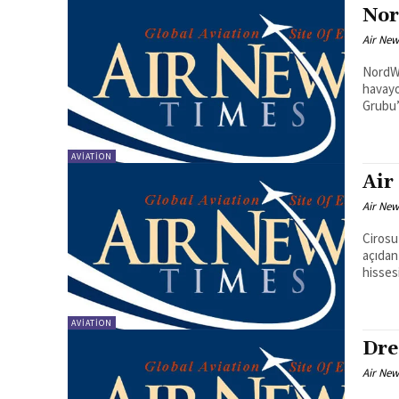
Nor
Air New
NordWi
havayo
Grubu’
AVIATION
Air
Air New
Cirosu
açıdan
hissesi
AVIATION
Dre
Air New