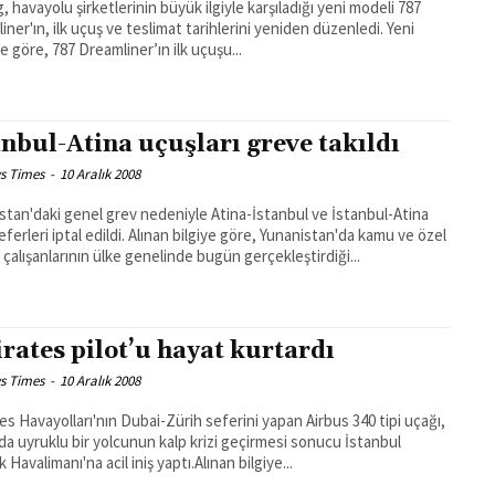
, havayolu şirketlerinin büyük ilgiyle karşıladığı yeni modeli 787
iner'ın, ilk uçuş ve teslimat tarihlerini yeniden düzenledi. Yeni
e göre, 787 Dreamliner’ın ilk uçuşu...
anbul-Atina uçuşları greve takıldı
s Times
-
10 Aralık 2008
stan'daki genel grev nedeniyle Atina-İstanbul ve İstanbul-Atina
l edildi. Alınan bilgiye göre, Yunanistan'da kamu ve özel
 çalışanlarının ülke genelinde bugün gerçekleştirdiği...
rates pilot’u hayat kurtardı
s Times
-
10 Aralık 2008
es Havayolları'nın Dubai-Zürih seferini yapan Airbus 340 tipi uçağı,
da uyruklu bir yolcunun kalp krizi geçirmesi sonucu İstanbul
 Havalimanı'na acil iniş yaptı.Alınan bilgiye...