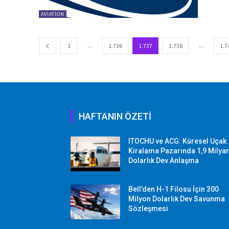
AVIATION
...
...
1
1.736
1.737
1.738
1.7
HAFTANIN ÖZETİ
ITOCHU ve ACG: Küresel Uçak
Kiralama Pazarında 1,9 Milya
Dolarlık Dev Anlaşma
Bell’den H-1 Filosu İçin 300
Milyon Dolarlık Dev Savunma
Sözleşmesi