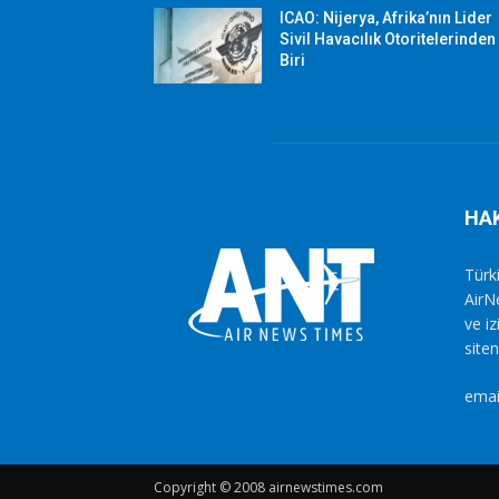
ICAO: Nijerya, Afrika’nın Lider
Sivil Havacılık Otoritelerinden
Biri
HA
Türki
AirN
ve i
siten
emai
Copyright © 2008 airnewstimes.com