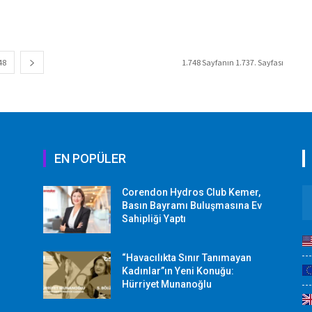
48
1.748 Sayfanın 1.737. Sayfası
EN POPÜLER
Corendon Hydros Club Kemer,
r
Basın Bayramı Buluşmasına Ev
Sahipliği Yaptı
“Havacılıkta Sınır Tanımayan
Kadınlar”ın Yeni Konuğu:
Hürriyet Munanoğlu