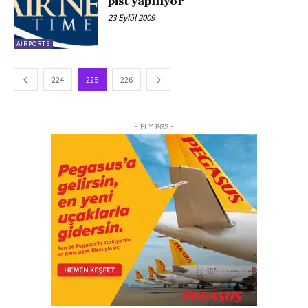
pist yapılıyor
23 Eylül 2009
AIRPORTS
224
225
226
- FLY PGS -