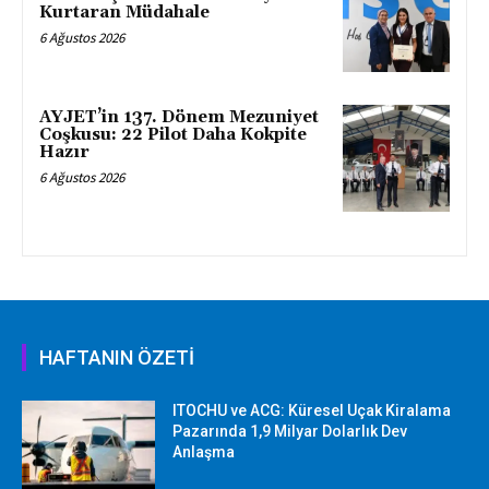
Kurtaran Müdahale
6 Ağustos 2026
AYJET’in 137. Dönem Mezuniyet
Coşkusu: 22 Pilot Daha Kokpite
Hazır
6 Ağustos 2026
HAFTANIN ÖZETİ
ITOCHU ve ACG: Küresel Uçak Kiralama
Pazarında 1,9 Milyar Dolarlık Dev
Anlaşma