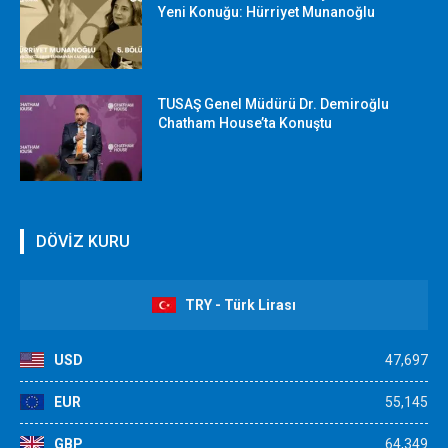
Yeni Konuğu: Hürriyet Munanoğlu
TUSAŞ Genel Müdürü Dr. Demiroğlu
Chatham House’ta Konuştu
DÖVİZ KURU
TRY - Türk Lirası
USD
47,697
EUR
55,145
GBP
64,349