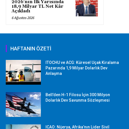
2026’nın İlk Yarısında
18,9 Milyar TL Net Kâr
Açıkladı
6 Ağustos 2026
HAFTANIN ÖZETİ
ITOCHU ve ACG: Küresel Uçak Kiralama
Pazarında 1,9 Milyar Dolarlık Dev
Anlaşma
Bell’den H-1 Filosu İçin 300 Milyon
Dolarlık Dev Savunma Sözleşmesi
ICAO: Nijerya, Afrika’nın Lider Sivil