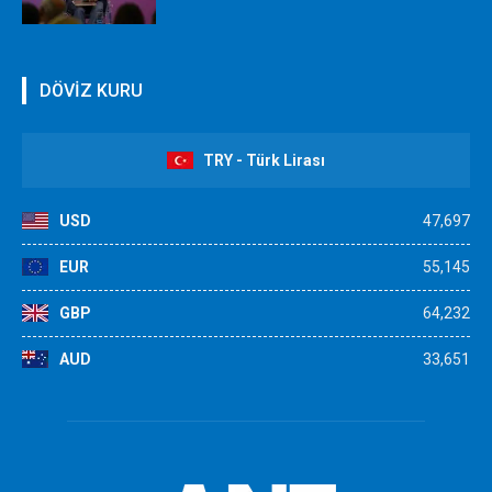
DÖVİZ KURU
TRY - Türk Lirası
USD
47,697
EUR
55,145
GBP
64,232
AUD
33,651