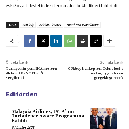
eski Sovyet devletindeki terminalde bekledikleri bildirildi
TAGS
acil iniş
British Airways
Heathrow Havalimanı
Önceki İçerik
Sonraki İçerik
Türkiye’nin yeni İHA motoru
Gökbey helikopteri Teknofest’e
ilk kez TEKNOFEST’te
özel uçuş gösterisi
sergilendi
gerçekleştirecek
Editörden
Malaysia Airlines, IATA’nın
Turbulence Aware Programına
Katıldı
6 Ağustos 2026