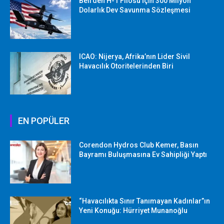
Bell’den H-1 Filosu İçin 300 Milyon
Dolarlık Dev Savunma Sözleşmesi
ICAO: Nijerya, Afrika’nın Lider Sivil
Havacılık Otoritelerinden Biri
EN POPÜLER
Corendon Hydros Club Kemer, Basın
Bayramı Buluşmasına Ev Sahipliği Yaptı
“Havacılıkta Sınır Tanımayan Kadınlar”ın
Yeni Konuğu: Hürriyet Munanoğlu