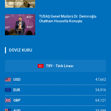
TUSAŞ Genel Müdürü Dr. Demiroğlu
Chatham House’ta Konuştu
DÖVİZ KURU
TRY - Türk Lirası
USD
47,662
EUR
54,916
GBP
64,121
AUD
33,499