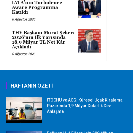
IATA’nın Turbulence
Aware Programına
Katıldı
6 Ağustos 2026
THY Başkanı Murat Şeker:
2026’nın İlk Yarısında
18,9 Milyar TL Net Kâr
Açıkladı
6 Ağustos 2026
HAFTANIN ÖZETİ
ITOCHU ve ACG: Küresel Uçak Kiralama
Pazarında 1,9 Milyar Dolarlık Dev
Anlaşma