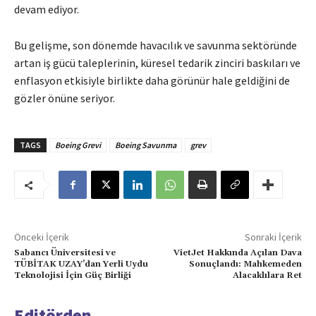
devam ediyor.
Bu gelişme, son dönemde havacılık ve savunma sektöründe
artan iş gücü taleplerinin, küresel tedarik zinciri baskıları ve
enflasyon etkisiyle birlikte daha görünür hale geldiğini de
gözler önüne seriyor.
TAGS
Boeing Grevi
Boeing Savunma
grev
Önceki İçerik
Sonraki İçerik
Sabancı Üniversitesi ve
VietJet Hakkında Açılan Dava
TÜBİTAK UZAY’dan Yerli Uydu
Sonuçlandı: Mahkemeden
Teknolojisi İçin Güç Birliği
Alacaklılara Ret
Editörden