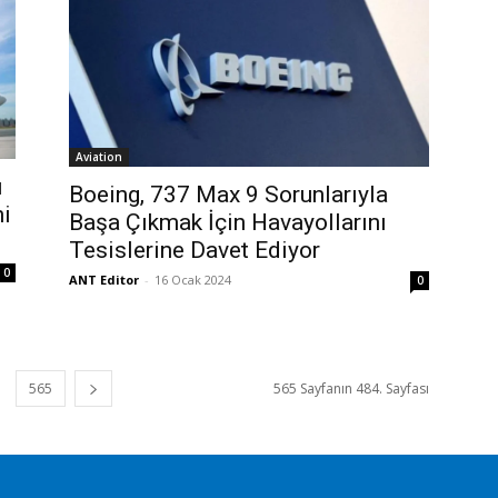
Aviation
ü
Boeing, 737 Max 9 Sorunlarıyla
ni
Başa Çıkmak İçin Havayollarını
Tesislerine Davet Ediyor
0
ANT Editor
-
16 Ocak 2024
0
565
565 Sayfanın 484. Sayfası