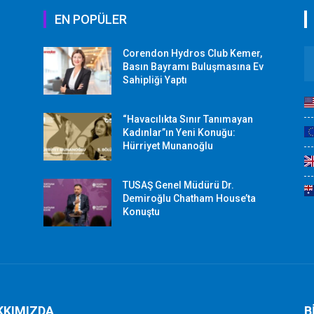
EN POPÜLER
Corendon Hydros Club Kemer,
r
Basın Bayramı Buluşmasına Ev
Sahipliği Yaptı
“Havacılıkta Sınır Tanımayan
Kadınlar”ın Yeni Konuğu:
Hürriyet Munanoğlu
TUSAŞ Genel Müdürü Dr.
Demiroğlu Chatham House’ta
Konuştu
KKIMIZDA
B