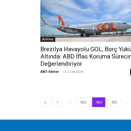
Airlines
Brezilya Havayolu GOL, Borç Yük
Altında: ABD İflas Koruma Süreci
Değerlendiriyor
ANT Editor
-
16 Ocak 2024
...
...
1
483
484
485