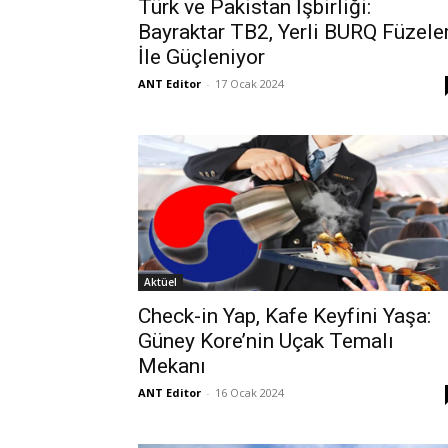
Türk ve Pakistan İşbirliği:
Bayraktar TB2, Yerli BURQ Füzeler
İle Güçleniyor
ANT Editor
-
17 Ocak 2024
Aktüel
Check-in Yap, Kafe Keyfini Yaşa:
Güney Kore’nin Uçak Temalı
Mekanı
ANT Editor
-
16 Ocak 2024