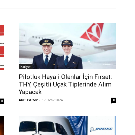
Kariyer
Pilotluk Hayali Olanlar İçin Fırsat:
THY, Çeşitli Uçak Tiplerinde Alım
Yapacak
ANT Editor
-
17 Ocak 2024
0
0