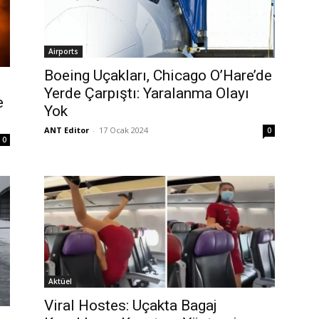
Airports
Boeing Uçakları, Chicago O’Hare’de
Yerde Çarpıştı: Yaralanma Olayı
e
Yok
ANT Editor
-
17 Ocak 2024
0
0
Aktüel
Viral Hostes: Uçakta Bagaj