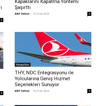
Kapaklarını Kapatma Yöntemi
Şaşırttı
i
ANT Editor
-
16 Ocak 2024
0
0
Havayolları
THY, NDC Entegrasyonu ile
Yolcularına Geniş Hizmet
Seçenekleri Sunuyor
ANT Editor
-
16 Ocak 2024
0
0