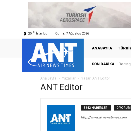
C
25
İstanbul
Cuma, 7 Ağustos 2026
ANASAYFA
TÜRKI
SON DAKIKA
Boeing,
Ana Sayfa
Yazarlar
Yazar: ANT Editor
ANT Editor
5642 HABERLER
0 YORUM
http://www.airnewstimes.com