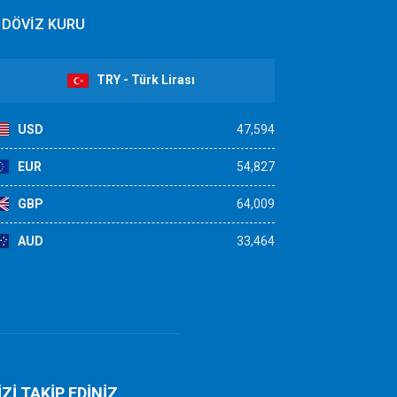
DÖVİZ KURU
TRY - Türk Lirası
USD
47,594
EUR
54,827
GBP
64,009
AUD
33,464
İZİ TAKİP EDİNİZ