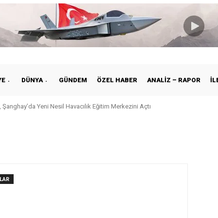
YE
DÜNYA
GÜNDEM
ÖZEL HABER
ANALIZ – RAPOR
İL
 Şanghay’da Yeni Nesil Havacılık Eğitim Merkezini Açtı
LAR