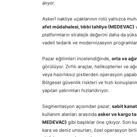
alıyor.
Askerî nakliye uçaklarının rolü yalnızca muh
afet müdahalesi, tıbbi tahliye (MEDEVAC)
v
platformların stratejik değerini daha da yük
vadeli tedarik ve modernizasyon programları
Pazar eğilimleri incelendiğinde,
orta ve ağır
görülüyor. Zırhlı araçlar, helikopterler ve ağ
veya hazırlıksız pistlerden operasyon yapabil
Bölgesel güvenlik riskleri ve hızlı konuşlan
yapılan yatırımları hızlandırıyor.
Segmentasyon açısından pazar;
sabit kanat
kullanım alanları arasında
asker ve kargo ta
MEDEVAC)
gibi başlıklar öne çıkıyor. Son k
kara ve deniz unsurları, özel operasyon birli