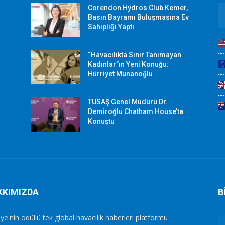
Corendon Hydros Club Kemer,
r
Basın Bayramı Buluşmasına Ev
Sahipliği Yaptı
“Havacılıkta Sınır Tanımayan
Kadınlar”ın Yeni Konuğu:
Hürriyet Munanoğlu
TUSAŞ Genel Müdürü Dr.
Demiroğlu Chatham House’ta
Konuştu
KKIMIZDA
B
ye'nin ödüllü tek global havacılık haberleri platformu