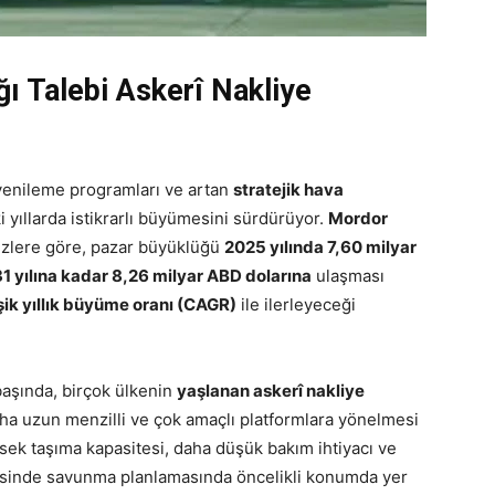
ğı Talebi Askerî Nakliye
o yenileme programları ve artan
stratejik hava
 yıllarda istikrarlı büyümesini sürdürüyor.
Mordor
izlere göre, pazar büyüklüğü
2025 yılında 7,60 milyar
1 yılına kadar 8,26 milyar ABD dolarına
ulaşması
şik yıllık büyüme oranı (CAGR)
ile ilerleyeceği
aşında, birçok ülkenin
yaşlanan askerî nakliye
a uzun menzilli ve çok amaçlı platformlara yönelmesi
üksek taşıma kapasitesi, daha düşük bakım ihtiyacı ve
ayesinde savunma planlamasında öncelikli konumda yer