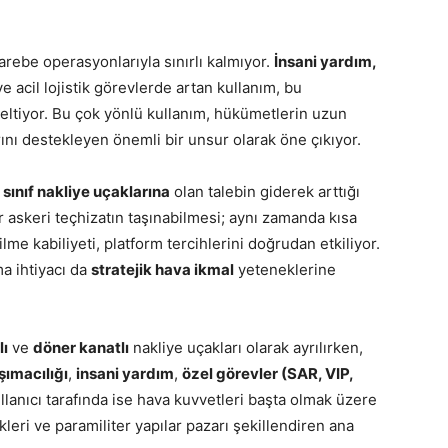
arebe operasyonlarıyla sınırlı kalmıyor.
İnsani yardım,
e acil lojistik görevlerde artan kullanım, bu
seltiyor. Bu çok yönlü kullanım, hükümetlerin uzun
nı destekleyen önemli bir unsur olarak öne çıkıyor.
 sınıf nakliye uçaklarına
olan talebin giderek arttığı
ır askeri teçhizatın taşınabilmesi; aynı zamanda kısa
me kabiliyeti, platform tercihlerini doğrudan etkiliyor.
ma ihtiyacı da
stratejik hava ikmal
yeteneklerine
lı
ve
döner kanatlı
nakliye uçakları olarak ayrılırken,
şımacılığı
,
insani yardım
,
özel görevler (SAR, VIP,
ullanıcı tarafında ise hava kuvvetleri başta olmak üzere
kleri ve paramiliter yapılar pazarı şekillendiren ana