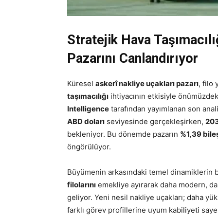
Stratejik Hava Taşımacılı
Pazarını Canlandırıyor
Küresel
askerî nakliye uçakları pazarı
, fil
taşımacılığı
ihtiyacının etkisiyle önümüzdeki
Intelligence
tarafından yayımlanan son anal
ABD doları
seviyesinde gerçekleşirken,
203
bekleniyor. Bu dönemde pazarın
%1,39 bile
öngörülüyor.
Büyümenin arkasındaki temel dinamiklerin b
filolarını
emekliye ayırarak daha modern, dah
geliyor. Yeni nesil nakliye uçakları; daha y
farklı görev profillerine uyum kabiliyeti s