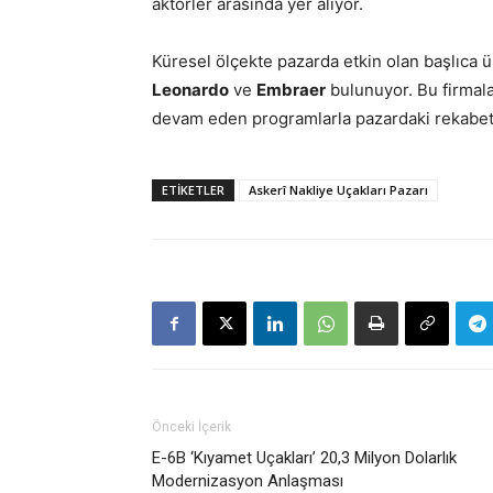
aktörler arasında yer alıyor.
Küresel ölçekte pazarda etkin olan başlıca ü
Leonardo
ve
Embraer
bulunuyor. Bu firmala
devam eden programlarla pazardaki rekabet
ETIKETLER
Askerî Nakliye Uçakları Pazarı
Önceki İçerik
E-6B ‘Kıyamet Uçakları’ 20,3 Milyon Dolarlık
Modernizasyon Anlaşması