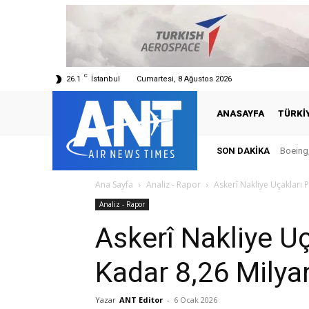
C
26.1
İstanbul
Cumartesi, 8 Ağustos 2026
ANASAYFA
TÜRKI
SON DAKIKA
Boeing,
Ana Sayfa
Analiz - Rapor
Askerî Nakliye Uçakları 
Analiz - Rapor
Askerî Nakliye Uç
Kadar 8,26 Milya
Yazar
ANT Editor
-
6 Ocak 2026