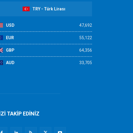
TRY - Türk Lirası
USD
47,692
EUR
55,122
GBP
64,356
AUD
33,705
İZİ TAKİP EDİNİZ