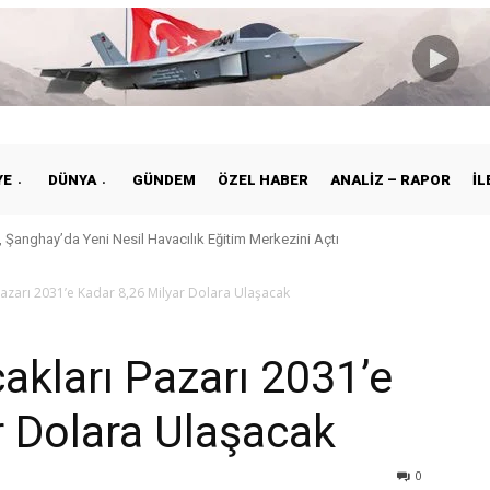
YE
DÜNYA
GÜNDEM
ÖZEL HABER
ANALIZ – RAPOR
İL
 Şanghay’da Yeni Nesil Havacılık Eğitim Merkezini Açtı
Pazarı 2031’e Kadar 8,26 Milyar Dolara Ulaşacak
akları Pazarı 2031’e
r Dolara Ulaşacak
0