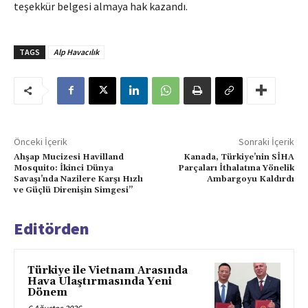
teşekkür belgesi almaya hak kazandı.
TAGS
Alp Havacılık
Önceki İçerik
Sonraki İçerik
Ahşap Mucizesi Havilland
Kanada, Türkiye’nin SİHA
Mosquito: İkinci Dünya
Parçaları İthalatına Yönelik
Savaşı’nda Nazilere Karşı Hızlı
Ambargoyu Kaldırdı
ve Güçlü Direnişin Simgesi”
Editörden
Türkiye ile Vietnam Arasında
Hava Ulaştırmasında Yeni
Dönem