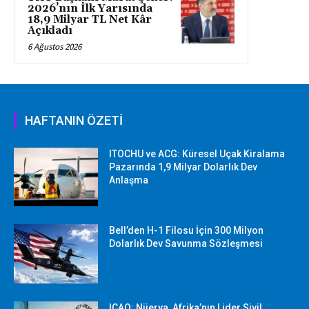
2026’nın İlk Yarısında
18,9 Milyar TL Net Kâr
Açıkladı
6 Ağustos 2026
HAFTANIN ÖZETİ
ITOCHU ve ACG: Küresel Uçak Kiralama
Pazarında 1,9 Milyar Dolarlık Dev
Anlaşma
Bell’den H-1 Filosu İçin 300 Milyon
Dolarlık Dev Savunma Sözleşmesi
ICAO: Nijerya, Afrika’nın Lider Sivil