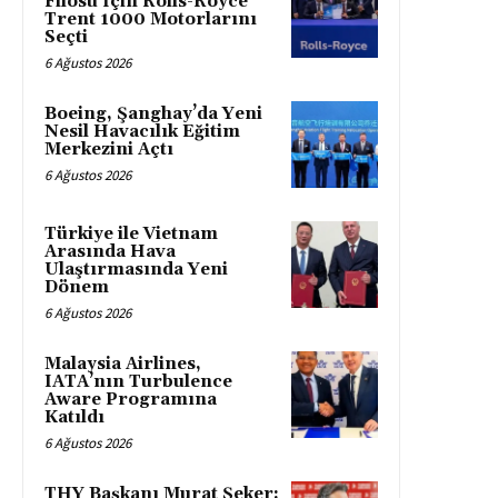
Filosu İçin Rolls-Royce
Trent 1000 Motorlarını
Seçti
6 Ağustos 2026
Boeing, Şanghay’da Yeni
Nesil Havacılık Eğitim
Merkezini Açtı
6 Ağustos 2026
Türkiye ile Vietnam
Arasında Hava
Ulaştırmasında Yeni
Dönem
6 Ağustos 2026
Malaysia Airlines,
IATA’nın Turbulence
Aware Programına
Katıldı
6 Ağustos 2026
THY Başkanı Murat Şeker: