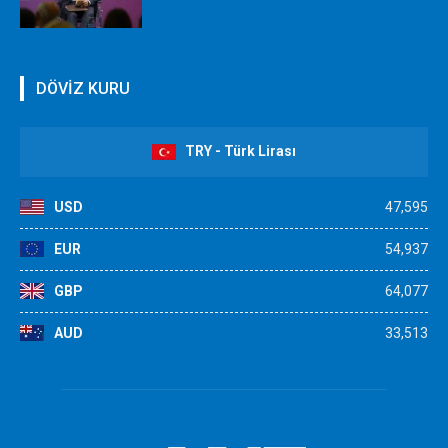
DÖVİZ KURU
TRY - Türk Lirası
USD
47,595
EUR
54,937
GBP
64,077
AUD
33,513