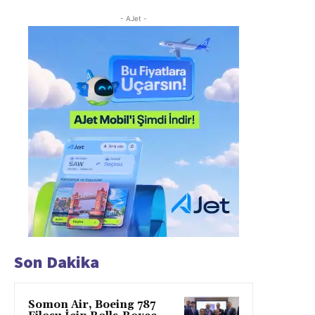
- AJet -
Son Dakika
Somon Air, Boeing 787