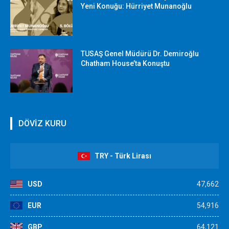
Yeni Konuğu: Hürriyet Munanoğlu
TUSAŞ Genel Müdürü Dr. Demiroğlu
Chatham House’ta Konuştu
DÖVİZ KURU
TRY - Türk Lirası
USD
47,662
EUR
54,916
GBP
64,121