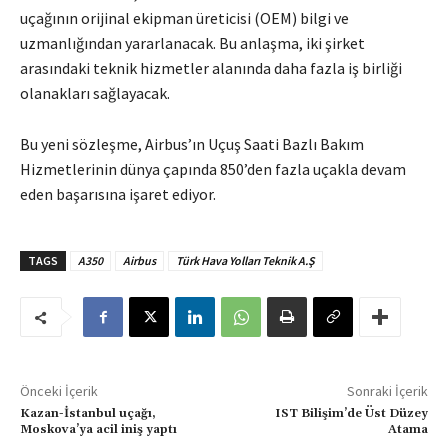
uçağının orijinal ekipman üreticisi (OEM) bilgi ve
uzmanlığından yararlanacak. Bu anlaşma, iki şirket
arasındaki teknik hizmetler alanında daha fazla iş birliği
olanakları sağlayacak.
Bu yeni sözleşme, Airbus’ın Uçuş Saati Bazlı Bakım
Hizmetlerinin dünya çapında 850’den fazla uçakla devam
eden başarısına işaret ediyor.
TAGS
A350
Airbus
Türk Hava Yolları Teknik A.Ş
Önceki İçerik
Sonraki İçerik
Kazan-İstanbul uçağı,
IST Bilişim’de Üst Düzey
Moskova’ya acil iniş yaptı
Atama