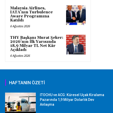
Malaysia Airlines,
IATA’nın Turbulence
Aware Programına
Katıldı
6 Ağustos 2026
THY Başkanı Murat Şeker:
2026’nın İlk Yarısında
18,9 Milyar TL Net Kâr
Açıkladı
6 Ağustos 2026
HAFTANIN ÖZETİ
ITOCHU ve ACG: Küresel Uçak Kiralama
Pazarında 1,9 Milyar Dolarlık Dev
Anlaşma