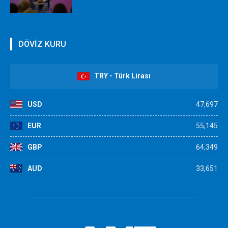
DÖVİZ KURU
TRY - Türk Lirası
USD
47,697
EUR
55,145
GBP
64,349
AUD
33,651