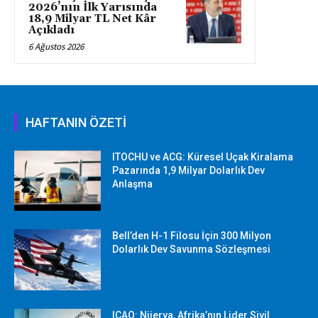
2026’nın İlk Yarısında
18,9 Milyar TL Net Kâr
Açıkladı
6 Ağustos 2026
HAFTANIN ÖZETİ
ITOCHU ve ACG: Küresel Uçak Kiralama
Pazarında 1,9 Milyar Dolarlık Dev
Anlaşma
Bell’den H-1 Filosu İçin 300 Milyon
Dolarlık Dev Savunma Sözleşmesi
ICAO: Nijerya, Afrika’nın Lider Sivil