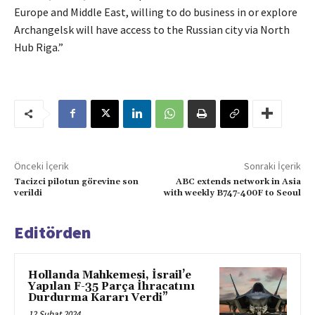
Europe and Middle East, willing to do business in or explore
Archangelsk will have access to the Russian city via North
Hub Riga.”
Önceki İçerik
Sonraki İçerik
Tacizci pilotun görevine son
ABC extends network in Asia
verildi
with weekly B747-400F to Seoul
Editörden
Hollanda Mahkemesi, İsrail’e
Yapılan F-35 Parça İhracatını
Durdurma Kararı Verdi”
12 Şubat 2024