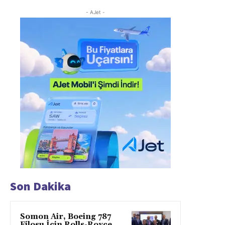
- AJet -
Son Dakika
Somon Air, Boeing 787
Filosu İçin Rolls-Royce