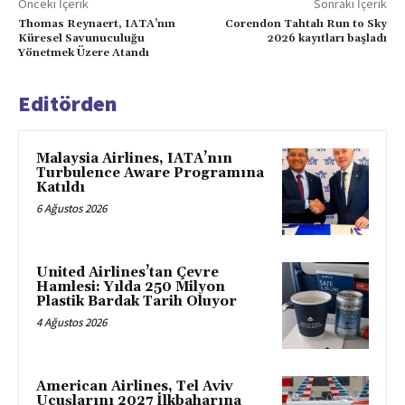
Önceki İçerik
Sonraki İçerik
Thomas Reynaert, IATA’nın
Corendon Tahtalı Run to Sky
Küresel Savunuculuğu
2026 kayıtları başladı
Yönetmek Üzere Atandı
Editörden
Malaysia Airlines, IATA’nın
Turbulence Aware Programına
Katıldı
6 Ağustos 2026
United Airlines’tan Çevre
Hamlesi: Yılda 250 Milyon
Plastik Bardak Tarih Oluyor
4 Ağustos 2026
American Airlines, Tel Aviv
Uçuşlarını 2027 İlkbaharına