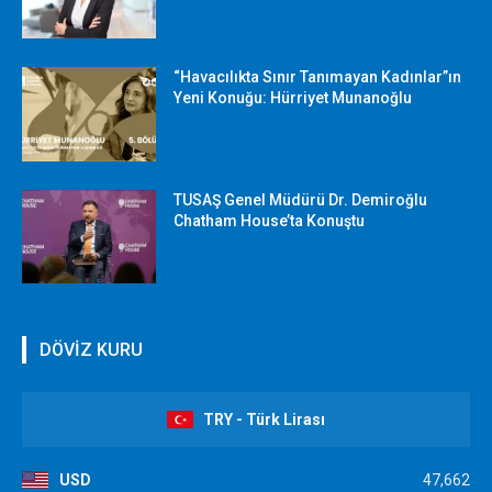
“Havacılıkta Sınır Tanımayan Kadınlar”ın
Yeni Konuğu: Hürriyet Munanoğlu
TUSAŞ Genel Müdürü Dr. Demiroğlu
Chatham House’ta Konuştu
DÖVİZ KURU
TRY - Türk Lirası
USD
47,662