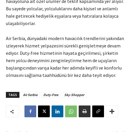
havayoluna ait özel ürünler de teklif kapsamında yer alıyor.
Bu sayede yolcular, yolculuklarını daha kişisel ve anlamlı
hale getirecek hediyelik eşyalara veya hatıralara kolayca
ulaşabiliyorlar.
Air Serbia, dünyadaki modern havacılık trendlerini yakından
izleyerek hizmet yelpazesini sürekli genişletmeye devam
ediyor. Duty‑free hizmetinin hayata geçirilmesi, şirketin
hem yolcu deneyimini zenginleştirme hem de uçuşların
başlangıcından varışa kadar her adımda keyifli ve konforlu
olmasını sağlama taahhüdünü bir kez daha teyit ediyor.
TAGS
Air Serbia
Duty-Free
Sky-Shopper