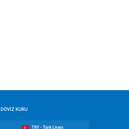
DÖVİZ KURU
TRY - Türk Lirası