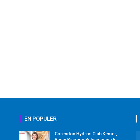
EN POPÜLER
Corendon Hydros Club Kemer,
r
Basın Bayramı Buluşmasına Ev