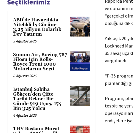
Seçtiklerimiz
Raporda Penta
ve donanım mo
“gerçekçi olm
ABD’de Havacılıkta
olduğuna dikka
Nitelikli İş Gücüne
3,25 Milyon Dolarlık
Dev Yatırım
Yaklaşık 20 yı
3 Ağustos 2026
Lockheed Mart
35 savaş uçakl
Somon Air, Boeing 787
Filosu İçin Rolls-
vurgulandı.
Royce Trent 1000
Motorlarını Seçti
“F-35 programı
6 Ağustos 2026
planlandığı gi
İstanbul Sabiha
Gökçen’den Çifte
Program, planl
Tarihi Rekor: Bir
Günde 919 Uçuş, 174
tespitine yer 
Bin 325 Yolcu
operasyonları 
4 Ağustos 2026
endişelere işar
THY Başkanı Murat