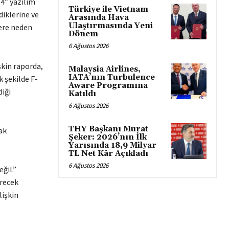
4” yazılım
Türkiye ile Vietnam
iklerine ve
Arasında Hava
Ulaştırmasında Yeni
ere neden
Dönem
6 Ağustos 2026
şkin raporda,
Malaysia Airlines,
IATA’nın Turbulence
 şekilde F-
Aware Programına
diği
Katıldı
6 Ağustos 2026
THY Başkanı Murat
ak
Şeker: 2026’nın İlk
Yarısında 18,9 Milyar
TL Net Kâr Açıkladı
6 Ağustos 2026
ğil.”
ürecek
lişkin