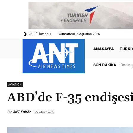
C
26.1
İstanbul
Cumartesi, 8 Ağustos 2026
ANASAYFA
TÜRKI
SON DAKIKA
Boeing,
AVIATION
ABD’de F-35 endişesi
By
ANT Editör
22 Mart 2021