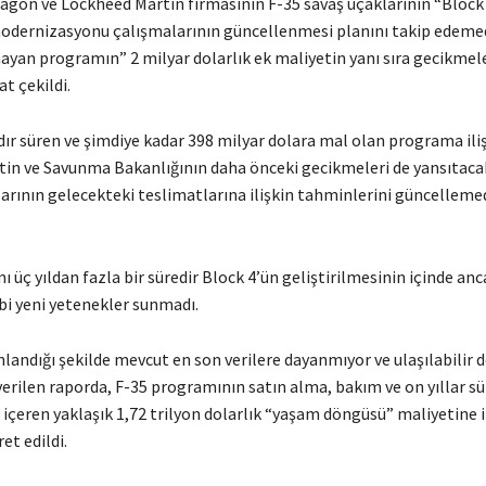
gon ve Lockheed Martin firmasının F-35 savaş uçaklarının “Block 
dernizasyonu çalışmalarının güncellenmesi planını takip edemed
ayan programın” 2 milyar dolarlık ek maliyetin yanı sıra gecikmel
t çekildi.
ldır süren ve şimdiye kadar 398 milyar dolara mal olan programa ili
in ve Savunma Bakanlığının daha önceki gecikmeleri de yansıtacak
arının gelecekteki teslimatlarına ilişkin tahminlerini güncelleme
 üç yıldan fazla bir süredir Block 4’ün geliştirilmesinin içinde anc
bi yeni yetenekler sunmadı.
andığı şekilde mevcut en son verilere dayanmıyor ve ulaşılabilir de
verilen raporda, F-35 programının satın alma, bakım ve on yıllar s
içeren yaklaşık 1,72 trilyon dolarlık “yaşam döngüsü” maliyetine i
et edildi.