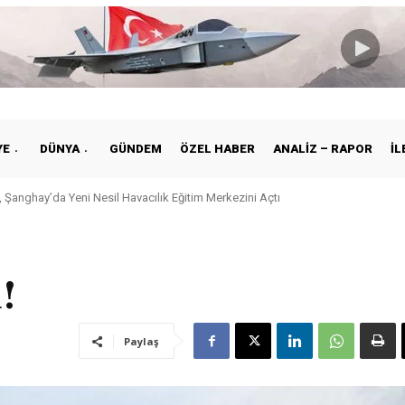
YE
DÜNYA
GÜNDEM
ÖZEL HABER
ANALIZ – RAPOR
İL
 Şanghay’da Yeni Nesil Havacılık Eğitim Merkezini Açtı
!
Paylaş