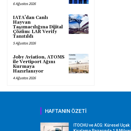
6 Ağustos 2026
IATA’dan Canlı
Hayvan
Taşımacılığına Dijital
Çözüm: LAR Verify
Tanıtıldı
5 Ağustos 2026
Joby Aviation, ATOMS
ile Vertiport Ağını
Kurmaya
Hazırlanıyor
4 Ağustos 2026
HAFTANIN ÖZETİ
ITOCHU ve ACG: Küresel Uçak
Kiralama Pazarında 1,9 Milya