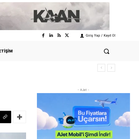
Giriş Yap / Kayıt Ol
ETIŞIM
- AJet -