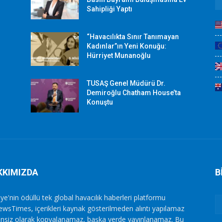
Sahipliği Yaptı
“Havacılıkta Sınır Tanımayan
Kadınlar”ın Yeni Konuğu:
Hürriyet Munanoğlu
TUSAŞ Genel Müdürü Dr.
Demiroğlu Chatham House’ta
Konuştu
KKIMIZDA
B
ye'nin ödüllü tek global havacılık haberleri platformu
ewsTimes, içerikleri kaynak gösterilmeden alıntı yapılamaz
zinsiz olarak kopyalanamaz, başka yerde yayınlanamaz. Bu