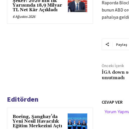
Şeker: 2026’nın İlk
Raporda Block
Yarısında 18,9 Milyar
bunun ABD ord
TL Net Kâr Açıkladı
6 Ağustos 2026
pahalıya geldi
Paylaş
Önceki İçerik
İGA down s
unutmadı
Editörden
CEVAP VER
Yorum Yapmak
Boeing, Şanghay’da
Yeni Nesil Havacılık
Eğitim Merkezini Açtı