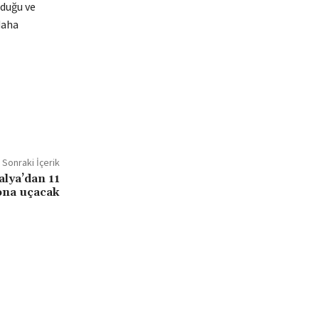
lduğu ve
daha
Sonraki İçerik
alya’dan 11
ona uçacak