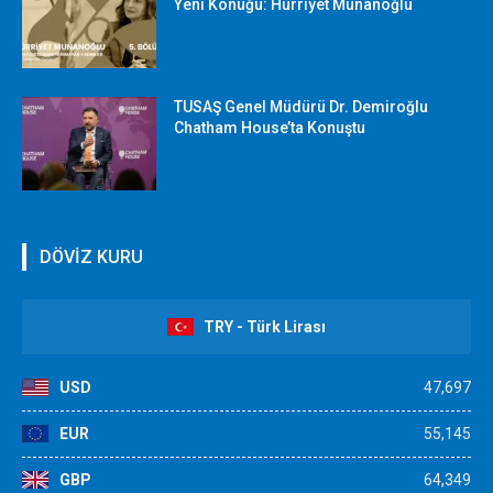
Yeni Konuğu: Hürriyet Munanoğlu
TUSAŞ Genel Müdürü Dr. Demiroğlu
Chatham House’ta Konuştu
DÖVİZ KURU
TRY - Türk Lirası
USD
47,697
EUR
55,145
GBP
64,349