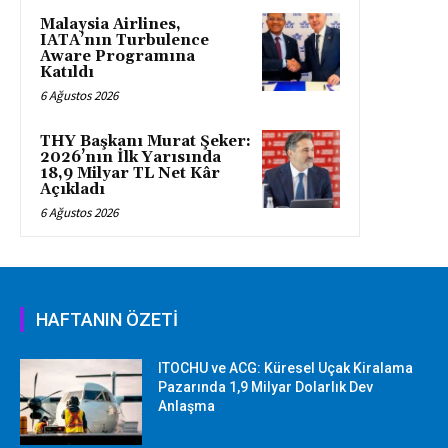
Malaysia Airlines,
IATA’nın Turbulence
Aware Programına
Katıldı
6 Ağustos 2026
THY Başkanı Murat Şeker:
2026’nın İlk Yarısında
18,9 Milyar TL Net Kâr
Açıkladı
6 Ağustos 2026
HAFTANIN ÖZETİ
ITOCHU ve ACG: Küresel Uçak Kiralama
Pazarında 1,9 Milyar Dolarlık Dev
Anlaşma