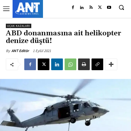
UÇAK KAZALARI
ABD donanmasına ait helikopter
denize düştü!
1 Eylül 2021
By
ANT Editör