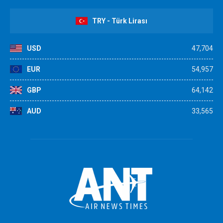
TRY - Türk Lirası
USD
47,704
EUR
54,957
GBP
64,142
AUD
33,565