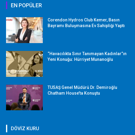
EN POPÜLER
Corendon Hydros Club Kemer, Basın
Bayramı Buluşmasına Ev Sahipliği Yaptı
“Havacılıkta Sınır Tanımayan Kadınlar”ın
Yeni Konuğu: Hürriyet Munanoğlu
TUSAŞ Genel Müdürü Dr. Demiroğlu
Chatham House’ta Konuştu
DÖVİZ KURU