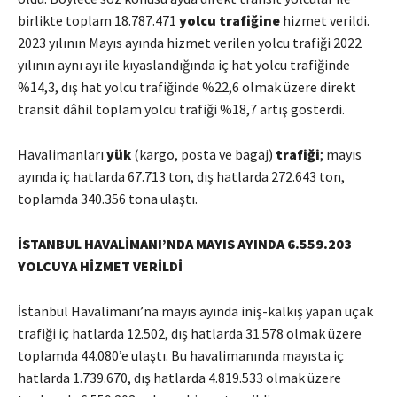
birlikte toplam 18.787.471
yolcu
trafiğine
hizmet verildi.
2023 yılının Mayıs ayında hizmet verilen yolcu trafiği 2022
yılının aynı ayı ile kıyaslandığında iç hat yolcu trafiğinde
%14,3, dış hat yolcu trafiğinde %22,6 olmak üzere direkt
transit dâhil toplam yolcu trafiği %18,7 artış gösterdi.
Havalimanları
yük
(kargo, posta ve bagaj)
trafiği
; mayıs
ayında iç hatlarda 67.713 ton, dış hatlarda 272.643 ton,
toplamda 340.356 tona ulaştı.
İSTANBUL HAVALİMANI’NDA
MAYIS AYINDA 6.559.203
YOLCUYA HİZMET VERİLDİ
İstanbul Havalimanı’na mayıs ayında iniş-kalkış yapan uçak
trafiği iç hatlarda 12.502, dış hatlarda 31.578 olmak üzere
toplamda 44.080’e ulaştı. Bu havalimanında mayısta iç
hatlarda 1.739.670, dış hatlarda 4.819.533 olmak üzere