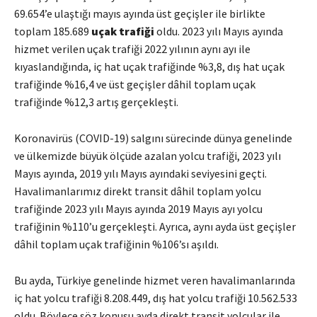
69.654’e ulaştığı mayıs ayında üst geçişler ile birlikte
toplam 185.689
uçak trafiği
oldu. 2023 yılı Mayıs ayında
hizmet verilen uçak trafiği 2022 yılının aynı ayı ile
kıyaslandığında, iç hat uçak trafiğinde %3,8, dış hat uçak
trafiğinde %16,4 ve üst geçişler dâhil toplam uçak
trafiğinde %12,3 artış gerçekleşti.
Koronavirüs (COVID-19) salgını sürecinde dünya genelinde
ve ülkemizde büyük ölçüde azalan yolcu trafiği, 2023 yılı
Mayıs ayında, 2019 yılı Mayıs ayındaki seviyesini geçti.
Havalimanlarımız direkt transit dâhil toplam yolcu
trafiğinde 2023 yılı Mayıs ayında 2019 Mayıs ayı yolcu
trafiğinin %110’u gerçekleşti. Ayrıca, aynı ayda üst geçişler
dâhil toplam uçak trafiğinin %106’sı aşıldı.
Bu ayda, Türkiye genelinde hizmet veren havalimanlarında
iç hat yolcu trafiği 8.208.449, dış hat yolcu trafiği 10.562.533
oldu. Böylece söz konusu ayda direkt transit yolcular ile