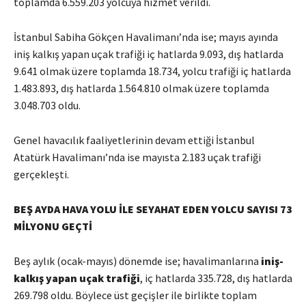
toplamda 6.559.203 yolcuya hizmet verildi.
İstanbul Sabiha Gökçen Havalimanı’nda ise; mayıs ayında
iniş kalkış yapan uçak trafiği iç hatlarda 9.093, dış hatlarda
9.641 olmak üzere toplamda 18.734, yolcu trafiği iç hatlarda
1.483.893, dış hatlarda 1.564.810 olmak üzere toplamda
3.048.703 oldu.
Genel havacılık faaliyetlerinin devam ettiği İstanbul
Atatürk Havalimanı’nda ise mayısta 2.183 uçak trafiği
gerçekleşti.
BEŞ AYDA HAVA YOLU İLE SEYAHAT EDEN YOLCU SAYISI 73
MİLYONU GEÇTİ
Beş aylık (ocak-mayıs) dönemde ise; havalimanlarına
iniş-
kalkış yapan uçak trafiği
, iç hatlarda 335.728, dış hatlarda
269.798 oldu. Böylece üst geçişler ile birlikte toplam