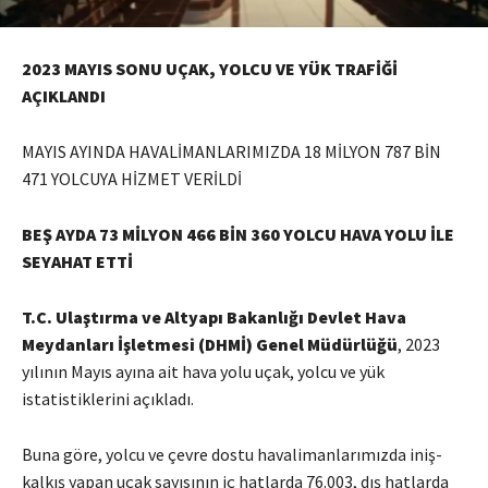
2023 MAYIS SONU UÇAK, YOLCU VE YÜK TRAFİĞİ
AÇIKLANDI
MAYIS AYINDA HAVALİMANLARIMIZDA 18 MİLYON 787 BİN
471 YOLCUYA HİZMET VERİLDİ
BEŞ AYDA 73 MİLYON 466 BİN 360 YOLCU HAVA YOLU İLE
SEYAHAT ETTİ
T.C. Ulaştırma ve Altyapı Bakanlığı Devlet Hava
Meydanları İşletmesi (DHMİ) Genel Müdürlüğü
, 2023
yılının Mayıs ayına ait hava yolu uçak, yolcu ve yük
istatistiklerini açıkladı.
Buna göre, yolcu ve çevre dostu havalimanlarımızda iniş-
kalkış yapan uçak sayısının iç hatlarda 76.003, dış hatlarda