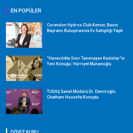
EN POPÜLER
Corendon Hydros Club Kemer, Basın
Bayramı Buluşmasına Ev Sahipliği Yaptı
“Havacılıkta Sınır Tanımayan Kadınlar”ın
Yeni Konuğu: Hürriyet Munanoğlu
TUSAŞ Genel Müdürü Dr. Demiroğlu
Chatham House’ta Konuştu
DÖVİZ KURU