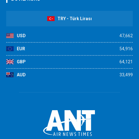
TRY - Türk Lirası
USD
47,662
EUR
54,916
GBP
64,121
AUD
33,499