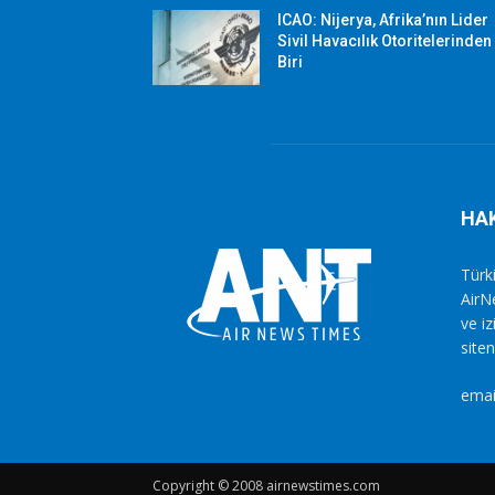
ICAO: Nijerya, Afrika’nın Lider
Sivil Havacılık Otoritelerinden
Biri
HA
Türki
AirN
ve i
siten
emai
Copyright © 2008 airnewstimes.com