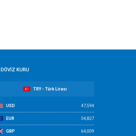
DÖVİZ KURU
TRY - Türk Lirası
USD
47,594
EUR
54,827
GBP
64,009