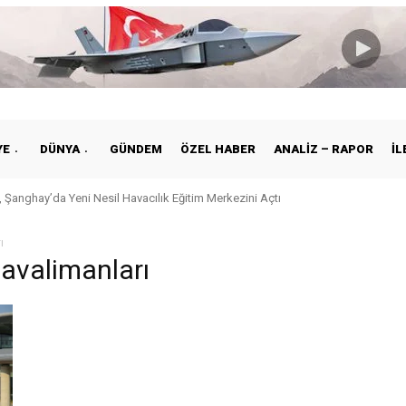
YE
DÜNYA
GÜNDEM
ÖZEL HABER
ANALIZ – RAPOR
İL
 Şanghay’da Yeni Nesil Havacılık Eğitim Merkezini Açtı
ı
avalimanları