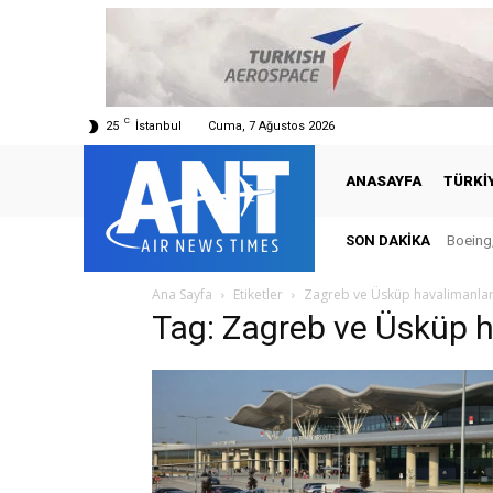
C
25
İstanbul
Cuma, 7 Ağustos 2026
ANASAYFA
TÜRKI
SON DAKIKA
Boeing,
Ana Sayfa
Etiketler
Zagreb ve Üsküp havalimanlar
Tag: Zagreb ve Üsküp h