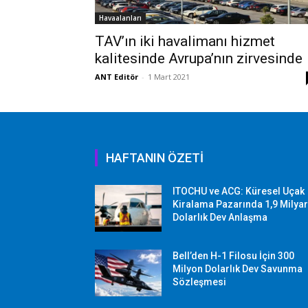
Havaalanları
TAV’ın iki havalimanı hizmet
kalitesinde Avrupa’nın zirvesinde
ANT Editör
-
1 Mart 2021
HAFTANIN ÖZETİ
ITOCHU ve ACG: Küresel Uçak
Kiralama Pazarında 1,9 Milya
Dolarlık Dev Anlaşma
Bell’den H-1 Filosu İçin 300
Milyon Dolarlık Dev Savunma
Sözleşmesi