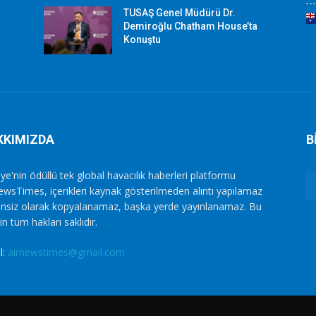
TUSAŞ Genel Müdürü Dr.
Demiroğlu Chatham House’ta
Konuştu
KKIMIZDA
B
ye'nin ödüllü tek global havacılık haberleri platformu
ewsTimes, içerikleri kaynak gösterilmeden alıntı yapılamaz
zinsiz olarak kopyalanamaz, başka yerde yayınlanamaz. Bu
in tüm hakları saklıdır.
l:
airnewstimes@gmail.com