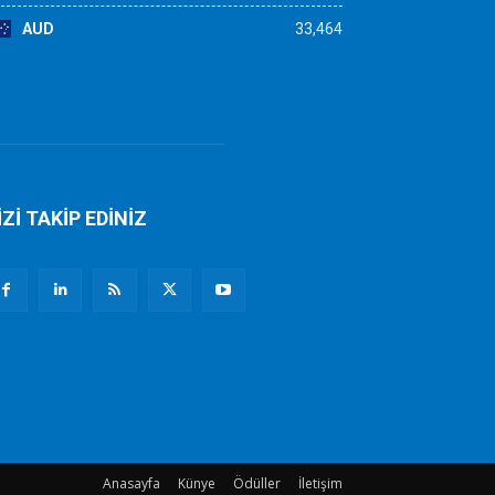
AUD
33,464
İZİ TAKİP EDİNİZ
Anasayfa
Künye
Ödüller
İletişim