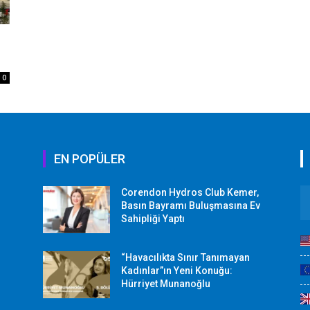
0
EN POPÜLER
Corendon Hydros Club Kemer,
r
Basın Bayramı Buluşmasına Ev
Sahipliği Yaptı
“Havacılıkta Sınır Tanımayan
Kadınlar”ın Yeni Konuğu:
Hürriyet Munanoğlu