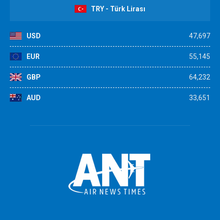
TRY - Türk Lirası
USD
47,697
EUR
55,145
GBP
64,232
AUD
33,651