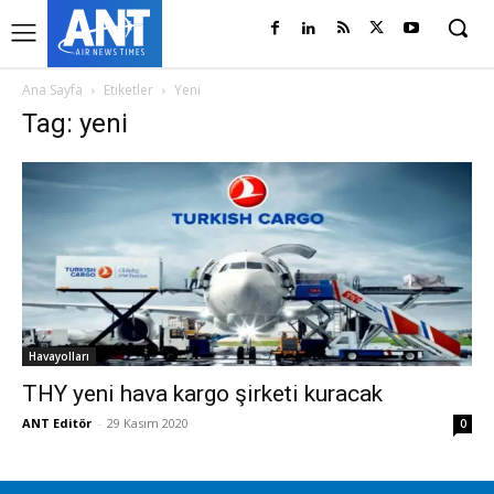
Ana Sayfa
Etiketler
Yeni
Tag: yeni
Havayolları
THY yeni hava kargo şirketi kuracak
ANT Editör
-
29 Kasım 2020
0