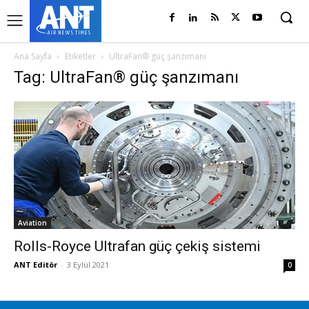
Ana Sayfa
Etiketler
UltraFan® güç şanzımanı
Tag: UltraFan® güç şanzımanı
Aviation
Rolls-Royce Ultrafan güç çekiş sistemi
ANT Editör
-
3 Eylül 2021
0