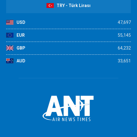
TRY - Türk Lirası
USD
47,697
EUR
55,145
GBP
64,232
AUD
33,651