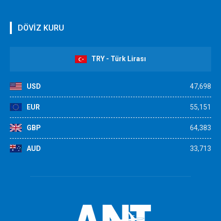
DÖVİZ KURU
TRY - Türk Lirası
USD
47,698
EUR
55,151
GBP
64,383
AUD
33,713