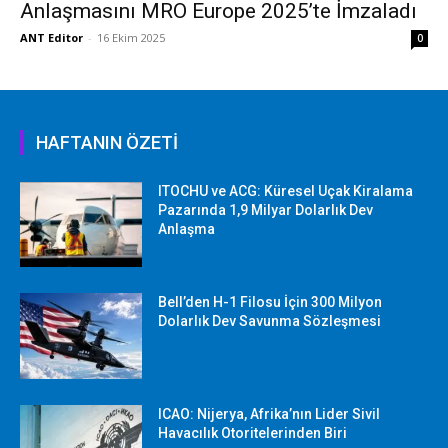
Anlaşmasını MRO Europe 2025’te İmzaladı
ANT Editor
-
16 Ekim 2025
0
HAFTANIN ÖZETİ
ITOCHU ve ACG: Küresel Uçak Kiralama
Pazarında 1,9 Milyar Dolarlık Dev
Anlaşma
Bell’den H-1 Filosu İçin 300 Milyon
Dolarlık Dev Savunma Sözleşmesi
ICAO: Nijerya, Afrika’nın Lider Sivil
Havacılık Otoritelerinden Biri