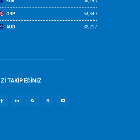
EUR
55,145
GBP
64,349
AUD
33,717
İZİ TAKİP EDİNİZ