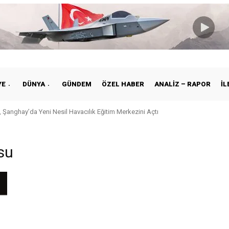
YE
DÜNYA
GÜNDEM
ÖZEL HABER
ANALIZ – RAPOR
İL
 Şanghay’da Yeni Nesil Havacılık Eğitim Merkezini Açtı
su