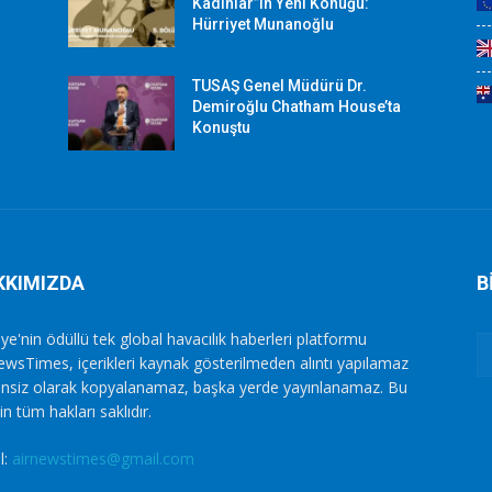
Kadınlar”ın Yeni Konuğu:
Hürriyet Munanoğlu
TUSAŞ Genel Müdürü Dr.
Demiroğlu Chatham House’ta
Konuştu
KKIMIZDA
B
ye'nin ödüllü tek global havacılık haberleri platformu
ewsTimes, içerikleri kaynak gösterilmeden alıntı yapılamaz
zinsiz olarak kopyalanamaz, başka yerde yayınlanamaz. Bu
in tüm hakları saklıdır.
l:
airnewstimes@gmail.com