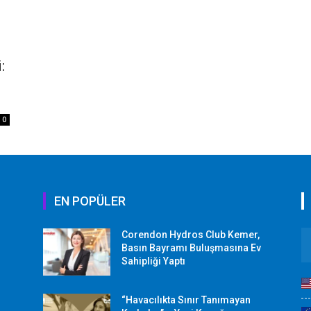
:
0
EN POPÜLER
Corendon Hydros Club Kemer,
r
Basın Bayramı Buluşmasına Ev
Sahipliği Yaptı
“Havacılıkta Sınır Tanımayan