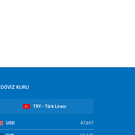
DÖVİZ KURU
TRY - Türk Lirası
USD
47,697