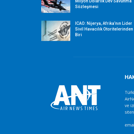
Milyon Dolarlık Dev Savunma
Sözleşmesi
ICAO: Nijerya, Afrika’nın Lider
Sivil Havacılık Otoritelerinden
Biri
HA
Türki
AirN
ve i
siten
emai