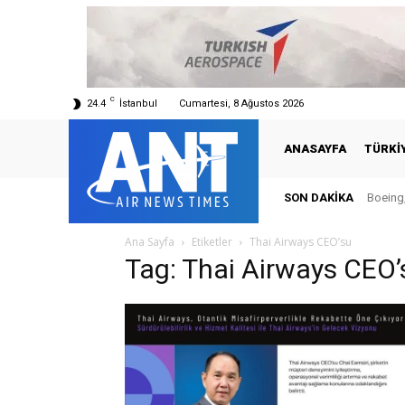
C
24.4
İstanbul
Cumartesi, 8 Ağustos 2026
ANASAYFA
TÜRKI
SON DAKIKA
Boeing,
Ana Sayfa
Etiketler
Thai Airways CEO’su
Tag: Thai Airways CEO’