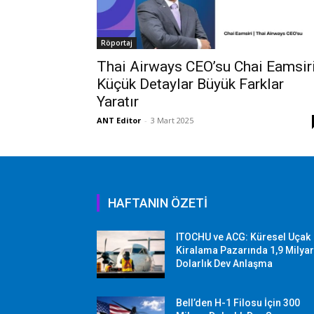
Röportaj
Thai Airways CEO’su Chai Eamsiri
Küçük Detaylar Büyük Farklar
Yaratır
ANT Editor
-
3 Mart 2025
HAFTANIN ÖZETİ
ITOCHU ve ACG: Küresel Uçak
Kiralama Pazarında 1,9 Milya
Dolarlık Dev Anlaşma
Bell’den H-1 Filosu İçin 300