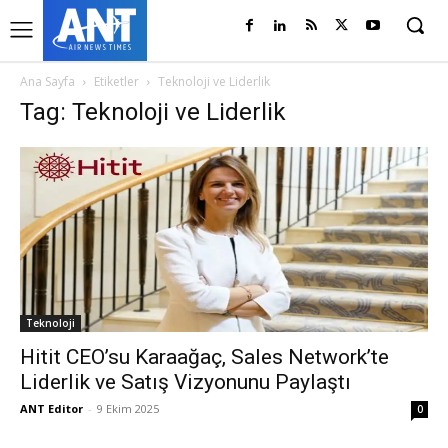
Ana Sayfa
Etiketler
Teknoloji ve Liderlik
Tag: Teknoloji ve Liderlik
Teknoloji
Hitit CEO’su Karaağaç, Sales Network’te
Liderlik ve Satış Vizyonunu Paylaştı
ANT Editor
-
9 Ekim 2025
0