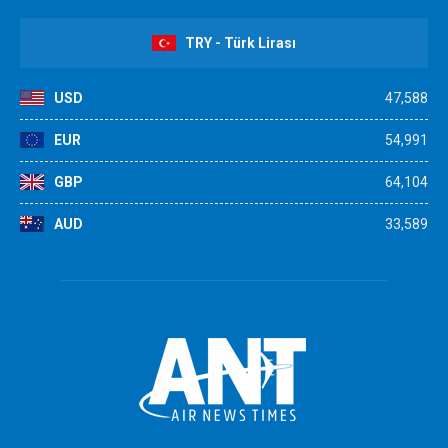
TRY - Türk Lirası
USD
47,588
EUR
54,991
GBP
64,104
AUD
33,589