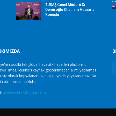
TUSAŞ Genel Müdürü Dr.
Demiroğlu Chatham House’ta
Konuştu
KKIMIZDA
B
ye'nin ödüllü tek global havacılık haberleri platformu
ewsTimes, içerikleri kaynak gösterilmeden alıntı yapılamaz
zinsiz olarak kopyalanamaz, başka yerde yayınlanamaz. Bu
in tüm hakları saklıdır.
l:
airnewstimes@gmail.com