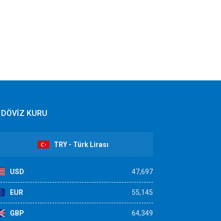
DÖVİZ KURU
TRY - Türk Lirası
USD
47,697
EUR
55,145
GBP
64,349