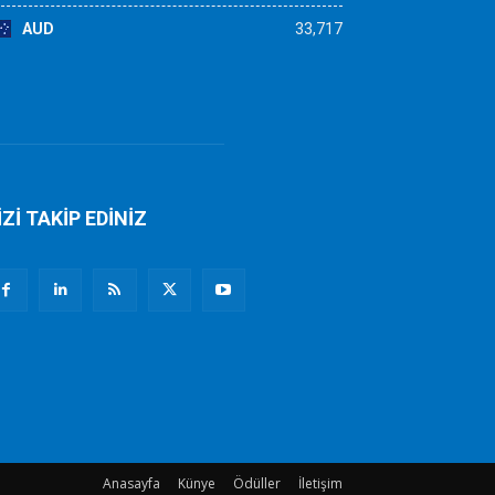
AUD
33,717
İZİ TAKİP EDİNİZ
Anasayfa
Künye
Ödüller
İletişim