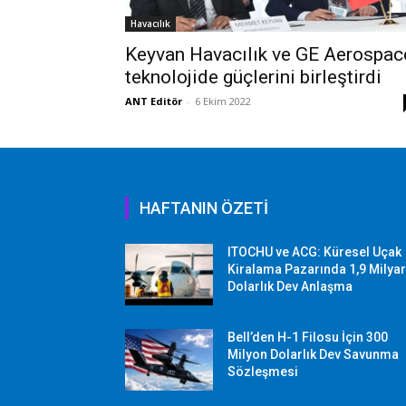
Havacılık
Keyvan Havacılık ve GE Aerospac
teknolojide güçlerini birleştirdi
ANT Editör
-
6 Ekim 2022
HAFTANIN ÖZETİ
ITOCHU ve ACG: Küresel Uçak
Kiralama Pazarında 1,9 Milya
Dolarlık Dev Anlaşma
Bell’den H-1 Filosu İçin 300
Milyon Dolarlık Dev Savunma
Sözleşmesi