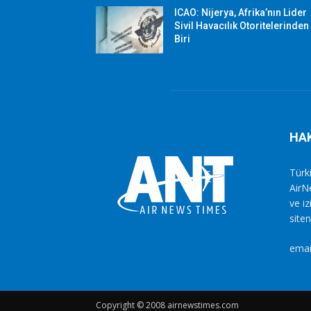
ICAO: Nijerya, Afrika’nın Lider
Sivil Havacılık Otoritelerinden
Biri
HA
Türki
AirN
ve i
siten
emai
Copyright © 2008 airnewstimes.com