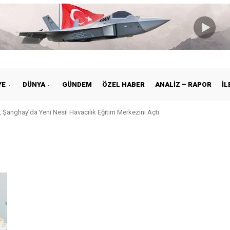
YE
DÜNYA
GÜNDEM
ÖZEL HABER
ANALIZ – RAPOR
İL
 Şanghay’da Yeni Nesil Havacılık Eğitim Merkezini Açtı