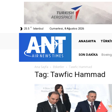
C
25.5
İstanbul
Cumartesi, 8 Ağustos 2026
ANASAYFA
TÜRKI
SON DAKIKA
Boeing,
Ana Sayfa
Etiketler
Tawfic Hammad
Tag: Tawfic Hammad