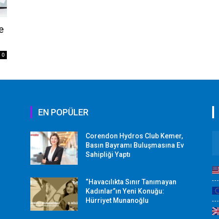
e
0
EN POPÜLER
Corendon Hydros Club Kemer,
r
Basın Bayramı Buluşmasına Ev
Sahipliği Yaptı
“Havacılıkta Sınır Tanımayan
Kadınlar”ın Yeni Konuğu:
Hürriyet Munanoğlu