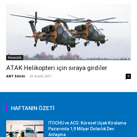
Havacılık
ATAK Helikopteri için sıraya girdiler
ANT Editör
-
20 Aralık 2021
0
HAFTANIN ÖZETİ
ITOCHU ve ACG: Küresel Uçak Kiralama
Pazarında 1,9 Milyar Dolarlık Dev
Anlaşma