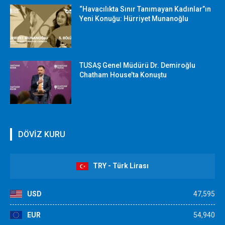
“Havacılıkta Sınır Tanımayan Kadınlar”ın
Yeni Konuğu: Hürriyet Munanoğlu
TUSAŞ Genel Müdürü Dr. Demiroğlu
Chatham House’ta Konuştu
DÖVİZ KURU
TRY - Türk Lirası
USD
47,595
EUR
54,940