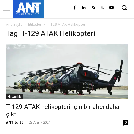
Ana Sayfa
Etiketler
T-129 ATAK Helikopteri
Tag: T-129 ATAK Helikopteri
Havacılık
T-129 ATAK helikopteri için bir alıcı daha
çıktı
ANT Editör
-
29 Aralık 2021
0