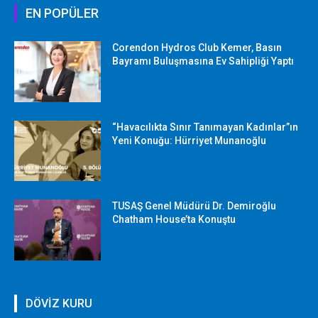
EN POPÜLER
Corendon Hydros Club Kemer, Basın
Bayramı Buluşmasına Ev Sahipliği Yaptı
“Havacılıkta Sınır Tanımayan Kadınlar”ın
Yeni Konuğu: Hürriyet Munanoğlu
TUSAŞ Genel Müdürü Dr. Demiroğlu
Chatham House’ta Konuştu
DÖVİZ KURU