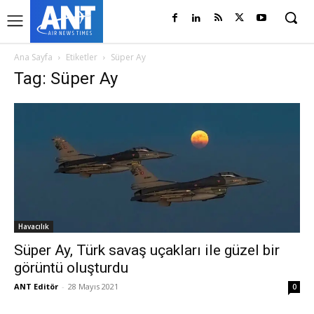
Ana Sayfa
Etiketler
Süper Ay
Tag: Süper Ay
Havacılık
Süper Ay, Türk savaş uçakları ile güzel bir
görüntü oluşturdu
ANT Editör
-
28 Mayıs 2021
0