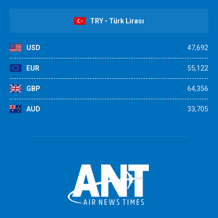
TRY - Türk Lirası
USD
47,692
EUR
55,122
GBP
64,356
AUD
33,705