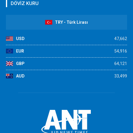
DÖVİZ KURU
TRY - Türk Lirası
USD
47,662
EUR
54,916
GBP
64,121
AUD
33,499