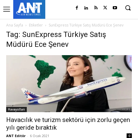
Ana Sayfa
Etiketler
SunExpress Türkiye Satış Müdürü Ece Şenev
Tag: SunExpress Türkiye Satış
Müdürü Ece Şenev
Havayolları
Havacılık ve turizm sektörü için zorlu geçen
yılı geride bıraktık
ANT Editör
-
6 Ocak 2021
0