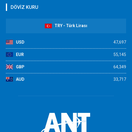
DÖVİZ KURU
TRY - Türk Lirası
USD
47,697
EUR
55,145
GBP
64,349
AUD
33,717