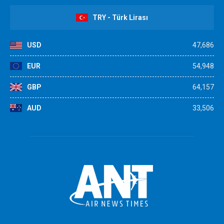
TRY - Türk Lirası
USD
47,686
EUR
54,948
GBP
64,157
AUD
33,506