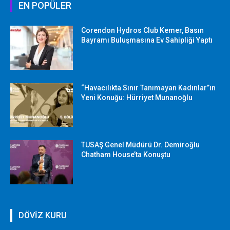
EN POPÜLER
Corendon Hydros Club Kemer, Basın
Bayramı Buluşmasına Ev Sahipliği Yaptı
“Havacılıkta Sınır Tanımayan Kadınlar”ın
Yeni Konuğu: Hürriyet Munanoğlu
TUSAŞ Genel Müdürü Dr. Demiroğlu
Chatham House’ta Konuştu
DÖVİZ KURU