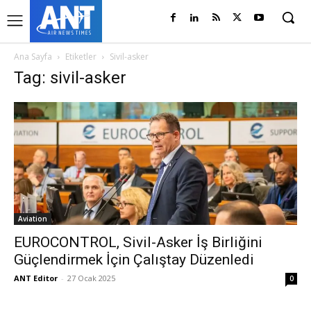
Ana Sayfa
Etiketler
Sivil-asker
Tag: sivil-asker
Aviation
EUROCONTROL, Sivil-Asker İş Birliğini
Güçlendirmek İçin Çalıştay Düzenledi
ANT Editor
-
27 Ocak 2025
0