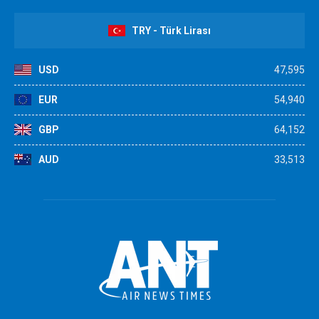
TRY - Türk Lirası
USD
47,595
EUR
54,940
GBP
64,152
AUD
33,513