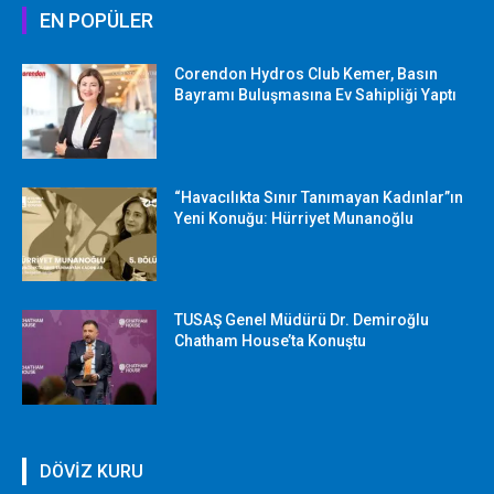
EN POPÜLER
Corendon Hydros Club Kemer, Basın
Bayramı Buluşmasına Ev Sahipliği Yaptı
“Havacılıkta Sınır Tanımayan Kadınlar”ın
Yeni Konuğu: Hürriyet Munanoğlu
TUSAŞ Genel Müdürü Dr. Demiroğlu
Chatham House’ta Konuştu
DÖVİZ KURU