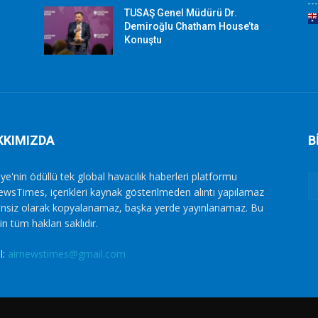
TUSAŞ Genel Müdürü Dr.
Demiroğlu Chatham House’ta
Konuştu
KKIMIZDA
B
ye'nin ödüllü tek global havacılık haberleri platformu
ewsTimes, içerikleri kaynak gösterilmeden alıntı yapılamaz
zinsiz olarak kopyalanamaz, başka yerde yayınlanamaz. Bu
in tüm hakları saklıdır.
l:
airnewstimes@gmail.com