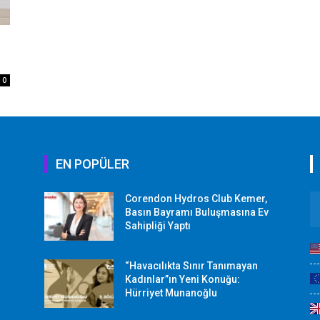
0
EN POPÜLER
Corendon Hydros Club Kemer,
r
Basın Bayramı Buluşmasına Ev
Sahipliği Yaptı
“Havacılıkta Sınır Tanımayan
Kadınlar”ın Yeni Konuğu:
Hürriyet Munanoğlu