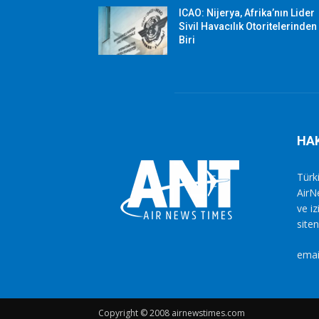
ICAO: Nijerya, Afrika’nın Lider
Sivil Havacılık Otoritelerinden
Biri
HA
Türki
AirN
ve i
siten
emai
Copyright © 2008 airnewstimes.com