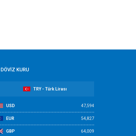
DÖVİZ KURU
TRY - Türk Lirası
USD
47,594
EUR
54,827
GBP
64,009