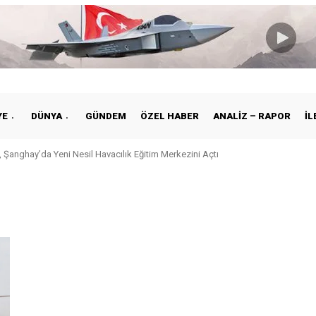
YE
DÜNYA
GÜNDEM
ÖZEL HABER
ANALIZ – RAPOR
İL
 Şanghay’da Yeni Nesil Havacılık Eğitim Merkezini Açtı