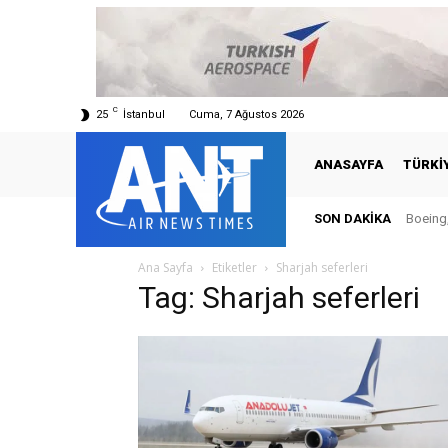
C
25
İstanbul
Cuma, 7 Ağustos 2026
ANASAYFA
TÜRKI
SON DAKIKA
Boeing,
Ana Sayfa
Etiketler
Sharjah seferleri
Tag: Sharjah seferleri