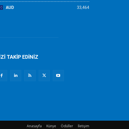
AUD
33,464
İZİ TAKİP EDİNİZ
Anasayfa
Künye
Ödüller
İletişim