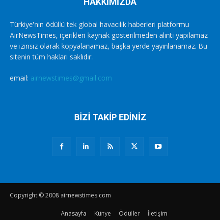
HAKKIMIZDA
Türkiye'nin ödüllü tek global havacılık haberleri platformu
AirNewsTimes, içerikleri kaynak gösterilmeden alıntı yapılamaz
ve izinsiz olarak kopyalanamaz, başka yerde yayınlanamaz. Bu
sitenin tüm hakları saklıdır.
email:
airnewstimes@gmail.com
BİZİ TAKİP EDİNİZ
Copyright © 2008 airnewstimes.com
Anasayfa
Künye
Ödüller
İletişim