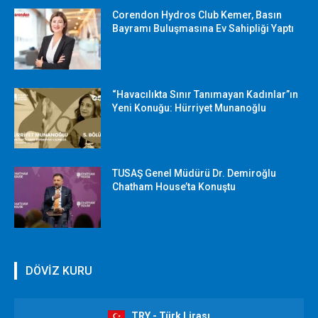
Corendon Hydros Club Kemer, Basın
Bayramı Buluşmasına Ev Sahipliği Yaptı
“Havacılıkta Sınır Tanımayan Kadınlar”ın
Yeni Konuğu: Hürriyet Munanoğlu
TUSAŞ Genel Müdürü Dr. Demiroğlu
Chatham House’ta Konuştu
DÖVİZ KURU
TRY - Türk Lirası