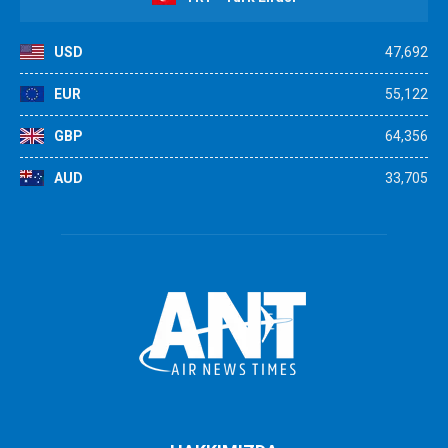
USD
47,692
EUR
55,122
GBP
64,356
AUD
33,705