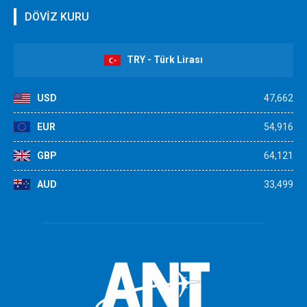
DÖVİZ KURU
TRY - Türk Lirası
USD
47,662
EUR
54,916
GBP
64,121
AUD
33,499