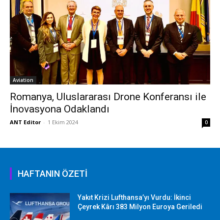
Aviation
Romanya, Uluslararası Drone Konferansı ile
İnovasyona Odaklandı
ANT Editor
-
1 Ekim 2024
0
HAFTANIN ÖZETİ
Yakıt Krizi Lufthansa’yı Vurdu: İkinci
Çeyrek Kârı 383 Milyon Euroya Geriledi