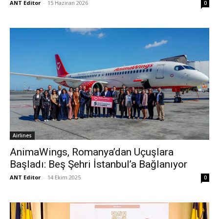
ANT Editor
-
15 Haziran 2026
0
Airlines
AnimaWings, Romanya’dan Uçuşlara
Başladı: Beş Şehri İstanbul’a Bağlanıyor
ANT Editor
-
14 Ekim 2025
0