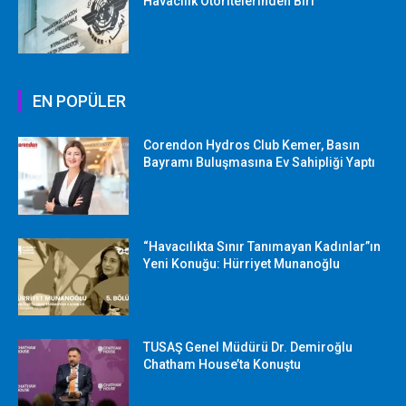
Havacılık Otoritelerinden Biri
EN POPÜLER
Corendon Hydros Club Kemer, Basın
Bayramı Buluşmasına Ev Sahipliği Yaptı
“Havacılıkta Sınır Tanımayan Kadınlar”ın
Yeni Konuğu: Hürriyet Munanoğlu
TUSAŞ Genel Müdürü Dr. Demiroğlu
Chatham House’ta Konuştu