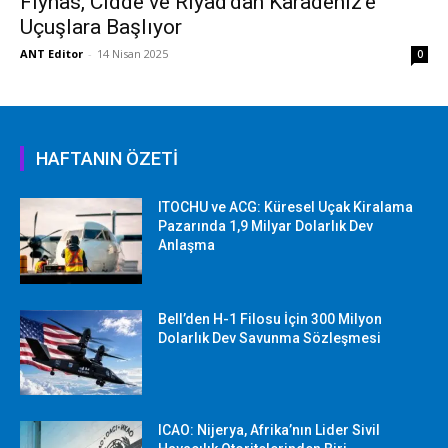
Flynas, Cidde ve Riyad’dan Karadeniz’e
Uçuşlara Başlıyor
ANT Editor
-
14 Nisan 2025
0
HAFTANIN ÖZETİ
ITOCHU ve ACG: Küresel Uçak Kiralama
Pazarında 1,9 Milyar Dolarlık Dev
Anlaşma
Bell’den H-1 Filosu İçin 300 Milyon
Dolarlık Dev Savunma Sözleşmesi
ICAO: Nijerya, Afrika’nın Lider Sivil