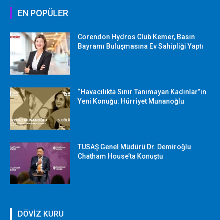
EN POPÜLER
Corendon Hydros Club Kemer, Basın
Bayramı Buluşmasına Ev Sahipliği Yaptı
“Havacılıkta Sınır Tanımayan Kadınlar”ın
Yeni Konuğu: Hürriyet Munanoğlu
TUSAŞ Genel Müdürü Dr. Demiroğlu
Chatham House’ta Konuştu
DÖVİZ KURU