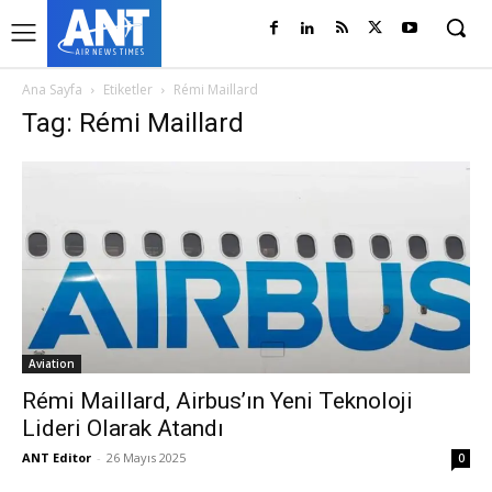
Ana Sayfa
Etiketler
Rémi Maillard
Tag: Rémi Maillard
Aviation
Rémi Maillard, Airbus’ın Yeni Teknoloji
Lideri Olarak Atandı
ANT Editor
-
26 Mayıs 2025
0