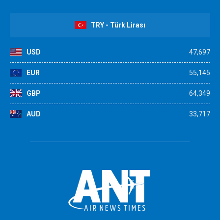
TRY - Türk Lirası
USD
47,697
EUR
55,145
GBP
64,349
AUD
33,717