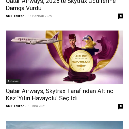
Qatar Airways, 2025’te Skytrax Ödüllerine
Damga Vurdu
ANT Editor
-
18 Haziran 2025
0
Airlines
Qatar Airways, Skytrax Tarafından Altıncı
Kez ‘Yılın Havayolu’ Seçildi
ANT Editör
-
1 Ekim 2021
0