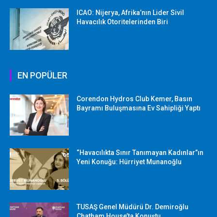
ICAO: Nijerya, Afrika’nın Lider Sivil
Havacılık Otoritelerinden Biri
EN POPÜLER
Corendon Hydros Club Kemer, Basın
Bayramı Buluşmasına Ev Sahipliği Yaptı
“Havacılıkta Sınır Tanımayan Kadınlar”ın
Yeni Konuğu: Hürriyet Munanoğlu
TUSAŞ Genel Müdürü Dr. Demiroğlu
Chatham House’ta Konuştu