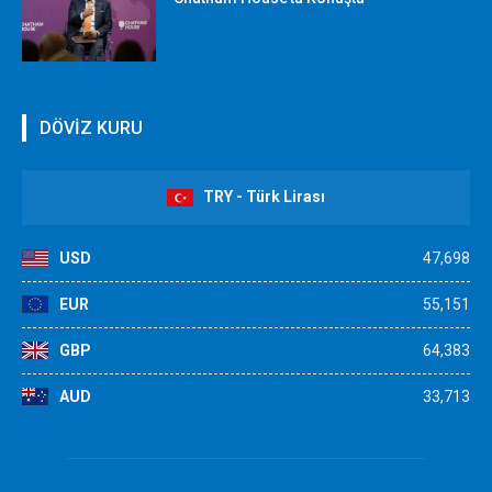
DÖVİZ KURU
TRY - Türk Lirası
USD
47,698
EUR
55,151
GBP
64,383
AUD
33,713