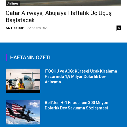
Airlines
Qatar Airways, Abuja’ya Haftalık Üç Uçuş
Başlatacak
ANT Editor
-
22 Kasım 2020
0
HAFTANIN ÖZETİ
ITOCHU ve ACG: Küresel Uçak Kiralama
Pazarında 1,9 Milyar Dolarlık Dev
Anlaşma
Bell’den H-1 Filosu İçin 300 Milyon
Dolarlık Dev Savunma Sözleşmesi