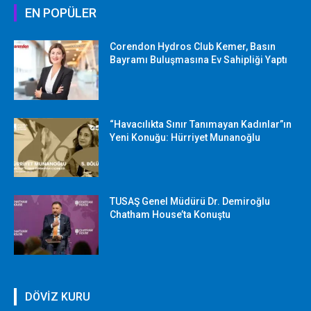
EN POPÜLER
Corendon Hydros Club Kemer, Basın
Bayramı Buluşmasına Ev Sahipliği Yaptı
“Havacılıkta Sınır Tanımayan Kadınlar”ın
Yeni Konuğu: Hürriyet Munanoğlu
TUSAŞ Genel Müdürü Dr. Demiroğlu
Chatham House’ta Konuştu
DÖVİZ KURU