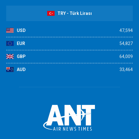
TRY - Türk Lirası
USD
47,594
EUR
54,827
GBP
64,009
AUD
33,464