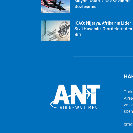
Milyon Dolarlık Dev Savunma
Sözleşmesi
ICAO: Nijerya, Afrika’nın Lider
Sivil Havacılık Otoritelerinden
Biri
HA
Türki
AirN
ve i
siten
emai