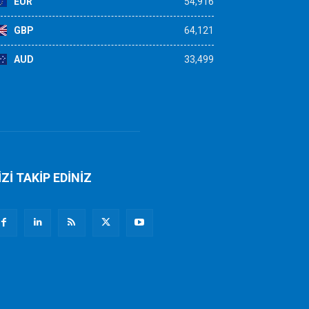
EUR
54,916
GBP
64,121
AUD
33,499
İZİ TAKİP EDİNİZ