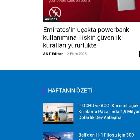
Airlines
Emirates’in uçakta powerbank
kullanımına ilişkin güvenlik
kuralları yürürlükte
ANT Editor
-
2 Ekim 2025
HAFTANIN ÖZETİ
ITOCHU ve ACG: Küresel Uçak
Kiralama Pazarında 1,9 Milya
Dolarlık Dev Anlaşma
Bell’den H-1 Filosu İçin 300