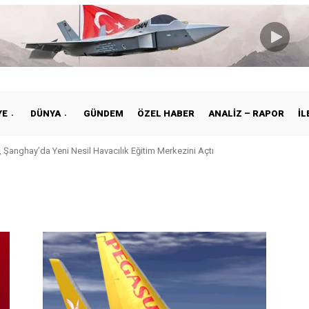
YE
DÜNYA
GÜNDEM
ÖZEL HABER
ANALIZ – RAPOR
İL
 Şanghay’da Yeni Nesil Havacılık Eğitim Merkezini Açtı