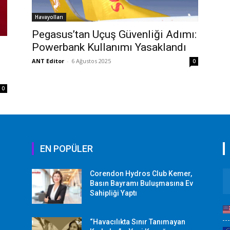
Havayolları
Pegasus’tan Uçuş Güvenliği Adımı:
Powerbank Kullanımı Yasaklandı
ANT Editor
-
6 Ağustos 2025
0
0
EN POPÜLER
Corendon Hydros Club Kemer,
r
Basın Bayramı Buluşmasına Ev
Sahipliği Yaptı
“Havacılıkta Sınır Tanımayan