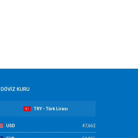
DÖVİZ KURU
TRY - Türk Lirası
USD
47,662