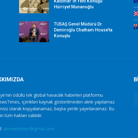
Kadınlar”ın Yeni Konuğu:
Hürriyet Munanoğlu
TUSAŞ Genel Müdürü Dr.
Demiroğlu Chatham House’ta
Konuştu
KKIMIZDA
B
ye'nin ödüllü tek global havacılık haberleri platformu
ewsTimes, içerikleri kaynak gösterilmeden alıntı yapılamaz
zinsiz olarak kopyalanamaz, başka yerde yayınlanamaz. Bu
in tüm hakları saklıdır.
l:
airnewstimes@gmail.com