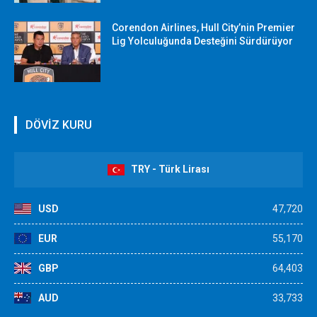
Corendon Airlines, Hull City’nin Premier
Lig Yolculuğunda Desteğini Sürdürüyor
DÖVİZ KURU
TRY - Türk Lirası
USD
47,720
EUR
55,170
GBP
64,403
AUD
33,733