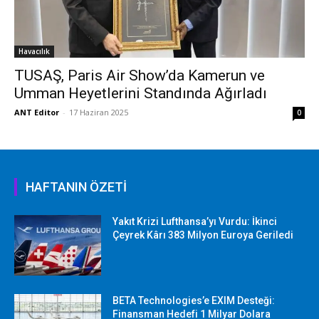
Havacılık
TUSAŞ, Paris Air Show’da Kamerun ve
Umman Heyetlerini Standında Ağırladı
ANT Editor
-
17 Haziran 2025
0
HAFTANIN ÖZETİ
Yakıt Krizi Lufthansa’yı Vurdu: İkinci
Çeyrek Kârı 383 Milyon Euroya Geriledi
BETA Technologies’e EXIM Desteği:
Finansman Hedefi 1 Milyar Dolara