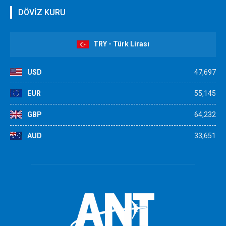
DÖVİZ KURU
TRY - Türk Lirası
USD
47,697
EUR
55,145
GBP
64,232
AUD
33,651