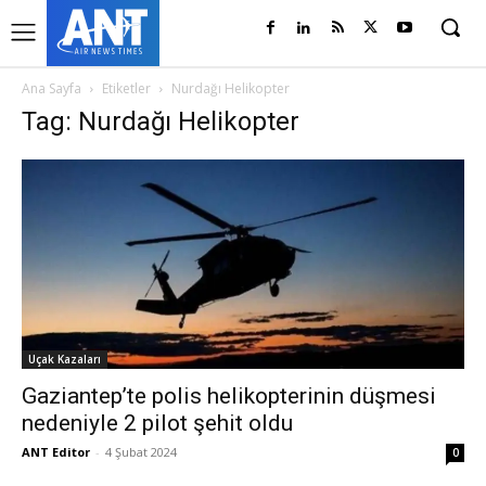
Ana Sayfa
Etiketler
Nurdağı Helikopter
Tag: Nurdağı Helikopter
Uçak Kazaları
Gaziantep’te polis helikopterinin düşmesi
nedeniyle 2 pilot şehit oldu
ANT Editor
-
4 Şubat 2024
0