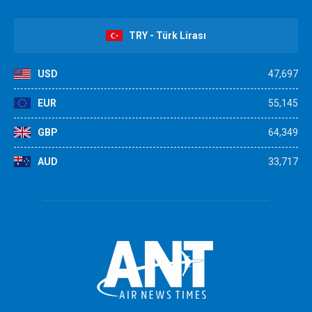
TRY - Türk Lirası
USD
47,697
EUR
55,145
GBP
64,349
AUD
33,717