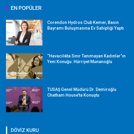
EN POPÜLER
Corendon Hydros Club Kemer, Basın
Bayramı Buluşmasına Ev Sahipliği Yaptı
“Havacılıkta Sınır Tanımayan Kadınlar”ın
Yeni Konuğu: Hürriyet Munanoğlu
TUSAŞ Genel Müdürü Dr. Demiroğlu
Chatham House’ta Konuştu
DÖVİZ KURU