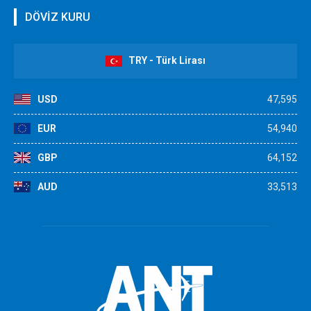
DÖVİZ KURU
TRY - Türk Lirası
USD
47,595
EUR
54,940
GBP
64,152
AUD
33,513