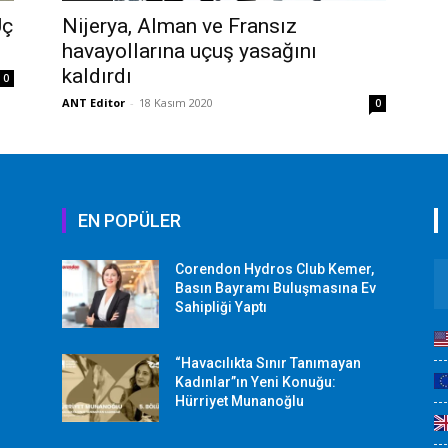
Üç
Nijerya, Alman ve Fransız
havayollarına uçuş yasağını
kaldırdı
0
ANT Editor
-
18 Kasım 2020
0
EN POPÜLER
Corendon Hydros Club Kemer,
r
Basın Bayramı Buluşmasına Ev
Sahipliği Yaptı
“Havacılıkta Sınır Tanımayan
Kadınlar”ın Yeni Konuğu:
Hürriyet Munanoğlu