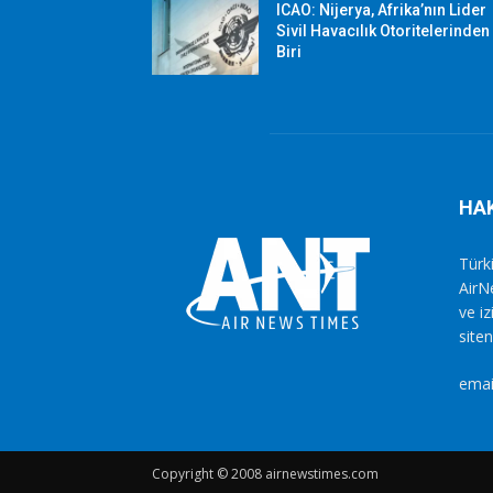
ICAO: Nijerya, Afrika’nın Lider
Sivil Havacılık Otoritelerinden
Biri
HA
Türki
AirN
ve i
siten
emai
Copyright © 2008 airnewstimes.com