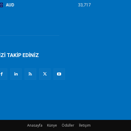
AUD
33,717
İZİ TAKİP EDİNİZ
Anasayfa
Künye
Ödüller
İletişim