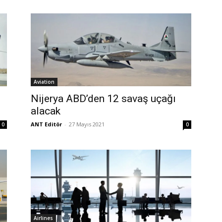
Aviation
Nijerya ABD’den 12 savaş uçağı
alacak
ANT Editör
-
27 Mayıs 2021
0
0
Airlines