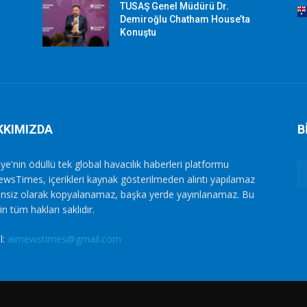
TUSAŞ Genel Müdürü Dr.
Demiroğlu Chatham House’ta
Konuştu
KKIMIZDA
B
ye'nin ödüllü tek global havacılık haberleri platformu
ewsTimes, içerikleri kaynak gösterilmeden alıntı yapılamaz
zinsiz olarak kopyalanamaz, başka yerde yayınlanamaz. Bu
in tüm hakları saklıdır.
l:
airnewstimes@gmail.com