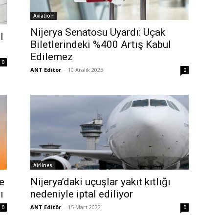
Aviation
Nijerya Senatosu Uyardı: Uçak
l
Biletlerindeki %400 Artış Kabul
Edilemez
0
ANT Editor
-
10 Aralık 2025
0
Airlines
e
Nijerya’daki uçuşlar yakıt kıtlığı
ı
nedeniyle iptal ediliyor
ANT Editör
-
15 Mart 2022
0
0