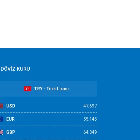
DÖVİZ KURU
TRY - Türk Lirası
USD
47,697
EUR
55,145
GBP
64,349