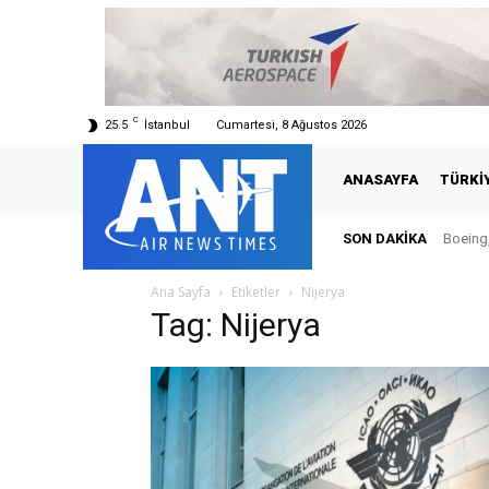
C
25.5
İstanbul
Cumartesi, 8 Ağustos 2026
ANASAYFA
TÜRKI
SON DAKIKA
Boeing,
Ana Sayfa
Etiketler
Nijerya
Tag: Nijerya