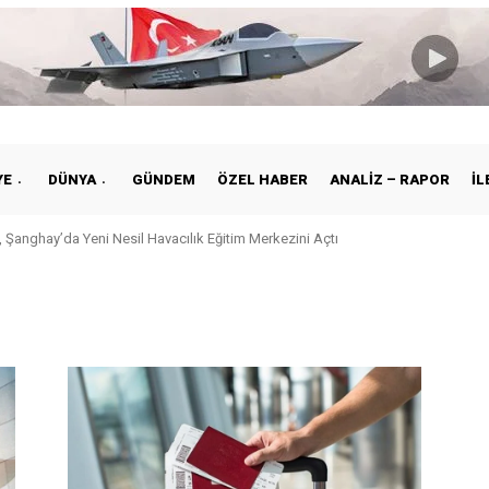
YE
DÜNYA
GÜNDEM
ÖZEL HABER
ANALIZ – RAPOR
İL
 Şanghay’da Yeni Nesil Havacılık Eğitim Merkezini Açtı