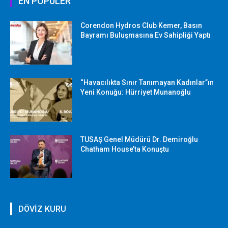
EN POPÜLER
Corendon Hydros Club Kemer, Basın
Bayramı Buluşmasına Ev Sahipliği Yaptı
“Havacılıkta Sınır Tanımayan Kadınlar”ın
Yeni Konuğu: Hürriyet Munanoğlu
TUSAŞ Genel Müdürü Dr. Demiroğlu
Chatham House’ta Konuştu
DÖVİZ KURU