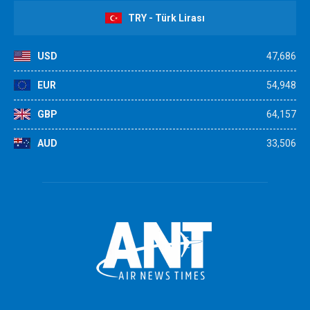
TRY - Türk Lirası
USD
47,686
EUR
54,948
GBP
64,157
AUD
33,506