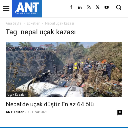
Ana Sayfa
Etiketler
Nepal uçak kazası
Tag: nepal uçak kazası
Uçak Kazaları
Nepal’de uçak düştü: En az 64 ölü
ANT Editör
-
15 Ocak 2023
0