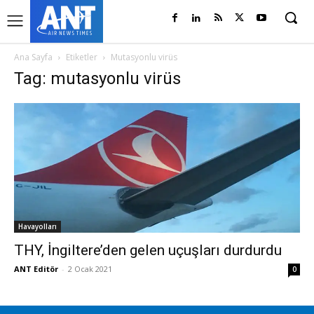
Ana Sayfa
Etiketler
Mutasyonlu virüs
Tag: mutasyonlu virüs
Havayolları
THY, İngiltere’den gelen uçuşları durdurdu
ANT Editör
-
2 Ocak 2021
0