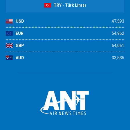
TRY - Türk Lirası
USD
47,593
EUR
54,962
GBP
64,061
AUD
33,535