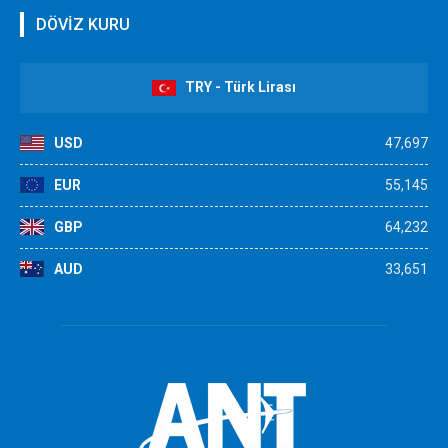
DÖVİZ KURU
TRY - Türk Lirası
USD
47,697
EUR
55,145
GBP
64,232
AUD
33,651