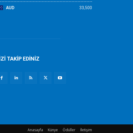
AUD
33,500
İZİ TAKİP EDİNİZ
Anasayfa
Künye
Ödüller
İletişim