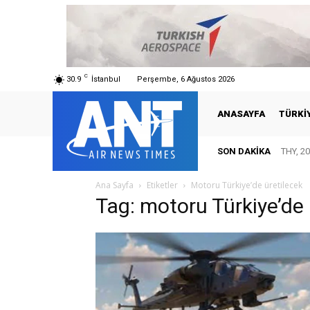
C
30.9
İstanbul
Perşembe, 6 Ağustos 2026
ANASAYFA
TÜRKI
SON DAKIKA
THY, 20
Ana Sayfa
Etiketler
Motoru Türkiye’de üretilecek
Tag: motoru Türkiye’de 