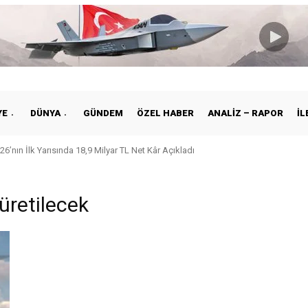
YE
DÜNYA
GÜNDEM
ÖZEL HABER
ANALIZ – RAPOR
İL
26’nın İlk Yarısında 18,9 Milyar TL Net Kâr Açıkladı
üretilecek