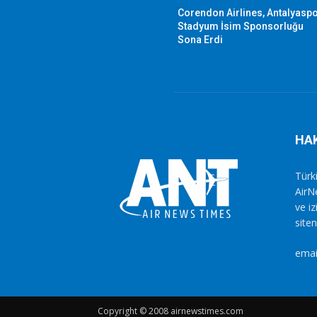
Corendon Airlines, Antalyasp
Stadyum İsim Sponsorluğu
Sona Erdi
HA
Türki
AirN
ve i
siten
emai
Copyright © 2008 airnewstimes.com