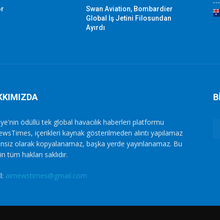
or
Swan Aviation, Bombardier
Global İş Jetini Filosundan
Ayırdı
KKIMIZDA
B
ye'nin ödüllü tek global havacılık haberleri platformu
ewsTimes, içerikleri kaynak gösterilmeden alıntı yapılamaz
zinsiz olarak kopyalanamaz, başka yerde yayınlanamaz. Bu
in tüm hakları saklıdır.
l:
airnewstimes@gmail.com