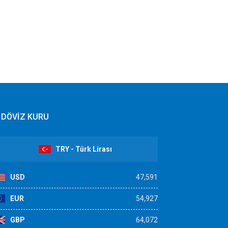
DÖVİZ KURU
TRY - Türk Lirası
USD
47,591
EUR
54,927
GBP
64,072