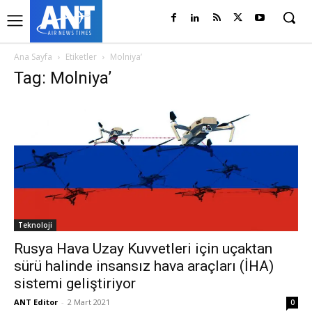
Ana Sayfa
Etiketler
Molniya’
Tag: Molniya’
Teknoloji
Rusya Hava Uzay Kuvvetleri için uçaktan
sürü halinde insansız hava araçları (İHA)
sistemi geliştiriyor
ANT Editor
-
2 Mart 2021
0