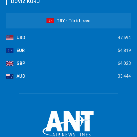
DÖVİZ KURU
TRY - Türk Lirası
USD
47,594
EUR
54,819
GBP
64,023
AUD
33,444